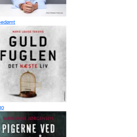
edømt
0