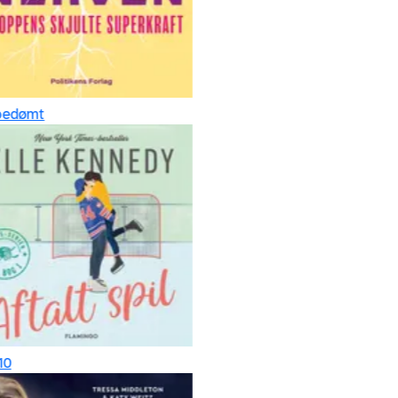
edømt
0