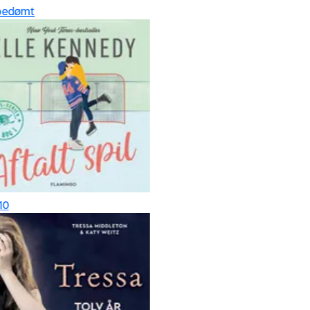
edømt
0