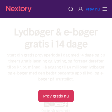
Prøv nu
Lydbøger & e-bøger
gratis i 14 dage
Start din gratis prøveperiode i dag med 14 dage og 30
timers gratis læsning og lytning, og fortsæt derefter
til 59 kr. pr. måned! Få adgang til 1,4 millioner lydbøger
og e-bøger med den bedst bedømte app til lyd- og e-
bøger på Trustpilot.
Prøv gratis nu
Opsig når som helst