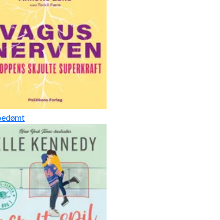
edømt