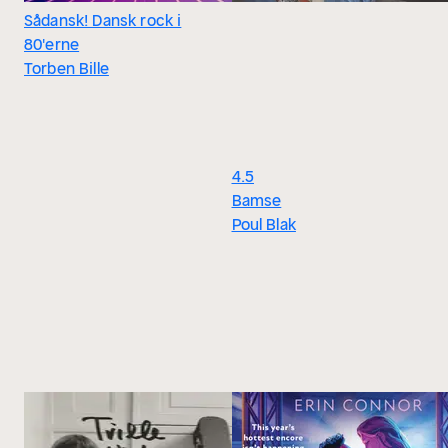
Sådansk! Dansk rock i
80'erne
Torben Bille
4.5
Bamse
Poul Blak