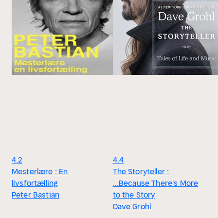
4.2
4.4
Mesterlære : En
The Storyteller :
livsfortælling
...Because There's More
Peter Bastian
to the Story
Dave Grohl