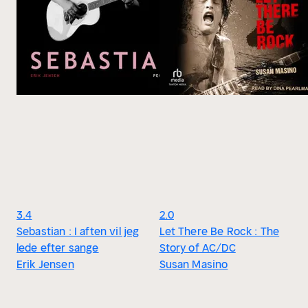
3.4
2.0
Sebastian : I aften vil jeg
Let There Be Rock : The
lede efter sange
Story of AC/DC
Erik Jensen
Susan Masino