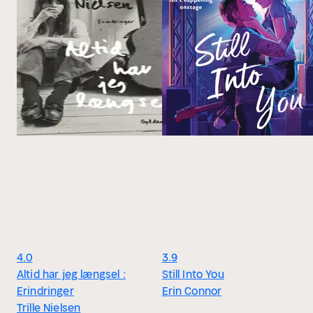
4.0
3.9
Altid har jeg længsel :
Still Into You
Erindringer
Erin Connor
Trille Nielsen