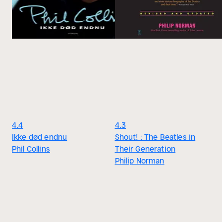
4.4
4.3
Ikke død endnu
Shout! : The Beatles in
Phil Collins
Their Generation
Philip Norman