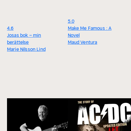
5.0
4.6
Make Me Famous : A
Josas bok – min
Novel
berättelse
Maud Ventura
Marie Nilsson Lind