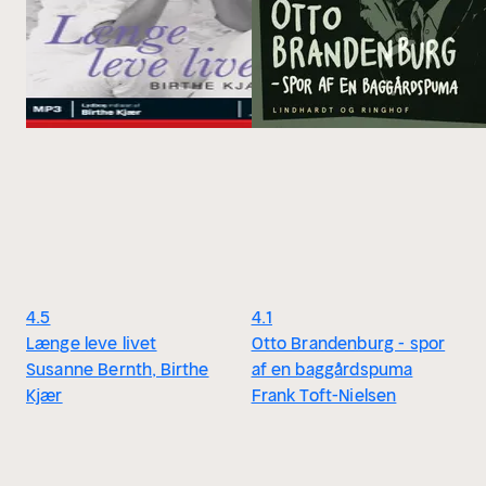
4.5
4.1
Længe leve livet
Otto Brandenburg - spor
Susanne Bernth, Birthe
af en baggårdspuma
Kjær
Frank Toft-Nielsen