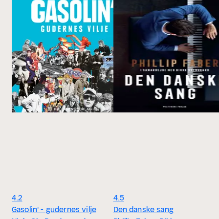
4.2
4.5
Gasolin' - gudernes vilje
Den danske sang