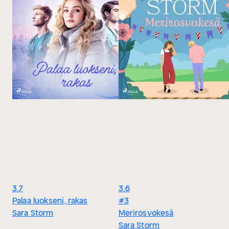
3.7
3.6
Palaa luokseni, rakas
#3
Sara Storm
Merirosvokesä
Sara Storm