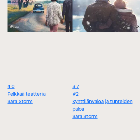
4.0
3.7
Pelkkää teatteria
#2
Sara Storm
Kynttilänvaloa ja tunteiden
paloa
Sara Storm