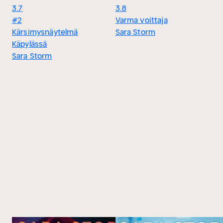
3.7
3.8
#2
Varma voittaja
Kärsimysnäytelmä
Sara Storm
Käpylässä
Sara Storm