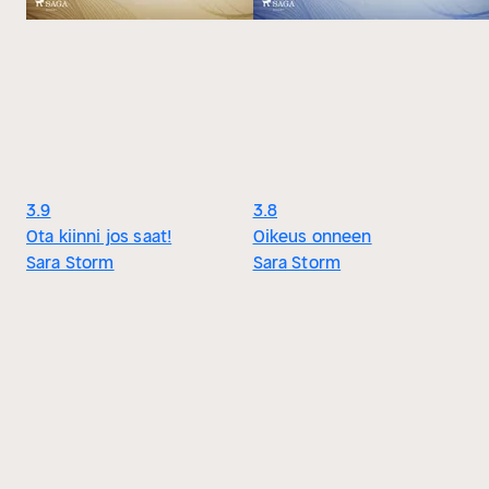
3.9
3.8
Ota kiinni jos saat!
Oikeus onneen
Sara Storm
Sara Storm