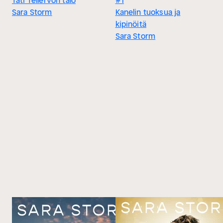
Täti Tellervon talo
#1
Sara Storm
Kanelin tuoksua ja
kipinöitä
Sara Storm