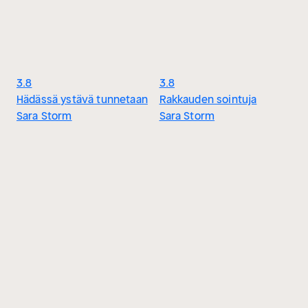
3.8
3.8
Hädässä ystävä tunnetaan
Rakkauden sointuja
Sara Storm
Sara Storm