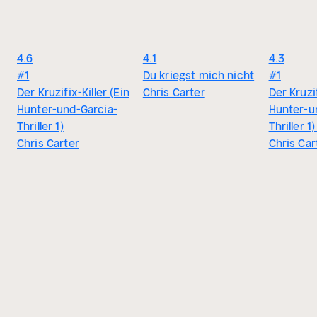
4.6
4.1
4.3
#1
Du kriegst mich nicht
#1
Der Kruzifix-Killer (Ein
Chris Carter
Der Kruzif
Hunter-und-Garcia-
Hunter-u
Thriller 1)
Thriller 1)
Chris Carter
Chris Car