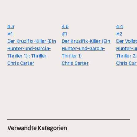
4.3
4.6
4.4
#1
#1
#2
Der Kruzifix-Killer (Ein
Der Kruzifix-Killer (Ein
Der Volls
Hunter-und-Garcia-
Hunter-und-Garcia-
Hunter-u
Thriller 1) : Thriller
Thriller 1)
Thriller 2)
Chris Carter
Chris Carter
Chris Car
Verwandte Kategorien