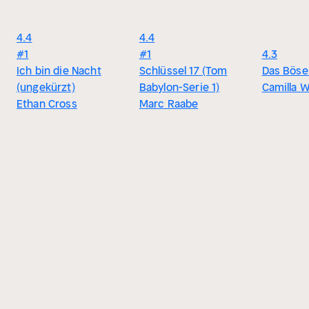
4.4
4.4
#1
#1
4.3
Ich bin die Nacht
Schlüssel 17 (Tom
Das Böse 
(ungekürzt)
Babylon-Serie 1)
Camilla 
Ethan Cross
Marc Raabe