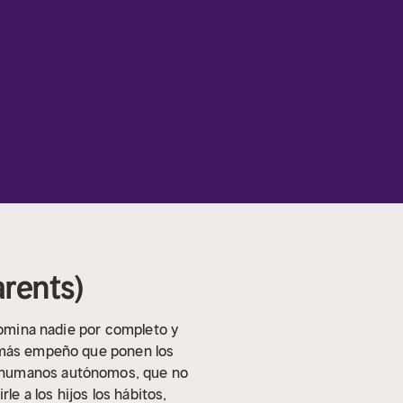
arents)
 domina nadie por completo y
r más empeño que ponen los
s humanos autónomos, que no
e a los hijos los hábitos,