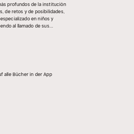
más profundos de la institución
s, de retos y de posibilidades,
 especializado en niños y
endo al llamado de sus
e compañía y de consuelo. Un
ace continuamente.
f alle Bücher in der App