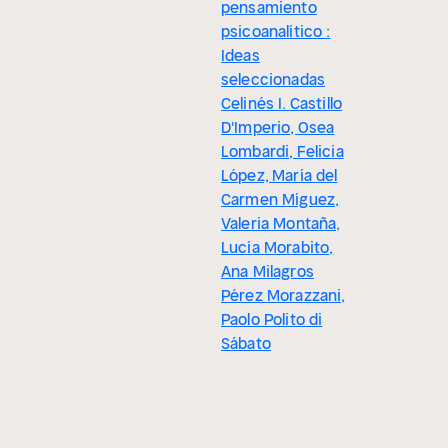
pensamiento
psicoanalítico :
Ideas
seleccionadas
Celinés I. Castillo
D'Imperio, Osea
Lombardi, Felicia
López, María del
Carmen Míguez,
Valeria Montaña,
Lucía Morabito,
Ana Milagros
Pérez Morazzani,
Paolo Polito di
Sábato