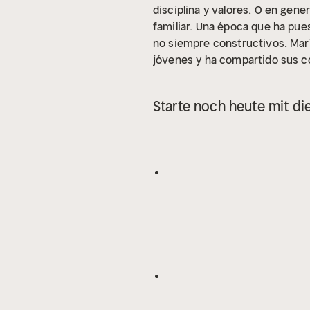
disciplina y valores. O en gene
familiar. Una época que ha pues
no siempre constructivos. Marí
jóvenes y ha compartido sus co
lectores y sus pacientes, reuni
libro que puede ayudar a reso
Starte noch heute mit di