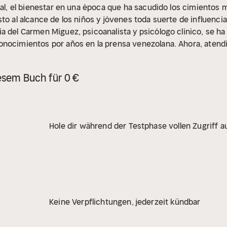
ral, el bienestar en una época que ha sacudido los cimientos 
to al alcance de los niños y jóvenes toda suerte de influencia
a del Carmen Míguez, psicoanalista y psicólogo clínico, se ha
nocimientos por años en la prensa venezolana. Ahora, atendi
ó sus hallazgos en este libro de consulta y de aprendizaje, d
lver muchas de las preguntas que un padre o una madre se h
esem Buch für 0 €
Hole dir während der Testphase vollen Zugriff au
Keine Verpflichtungen, jederzeit kündbar