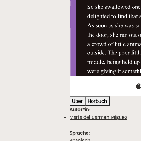
Über
Hörbuch
Autor*in:
María del Carmen Míguez
Sprache:
Spanisch