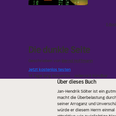
E-Boo
Die dunkle Seite
Geschrieben von
Bernd Hoffmann
Jetzt kostenlos testen
14 Tage lang kostenlos · Jederzeit kündbar
Über dieses Buch
Jan-Hendrik Sölter ist ein gut
macht die Überbelastung durch 
seiner Arroganz und Unverschä
würde er diesem Herrn einmal d