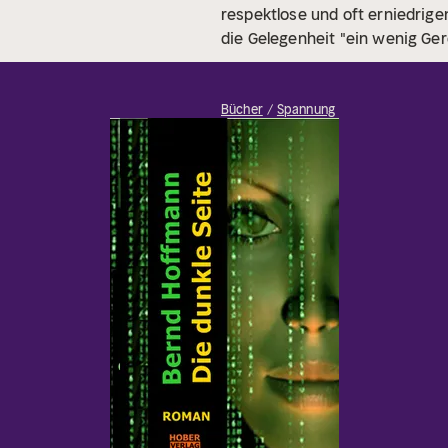
respektlose und oft erniedrig
die Gelegenheit "ein wenig Gere
Bücher
Spannung