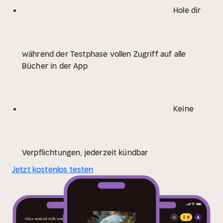
Shelley)
Gedichte und Phantasien (Karoline von
Hole dir
Günderrode)
Grimms Märchen (Jacob und Wilhelm
Grimm)
Die Legende Von Sleepy Hollow (Washington
Irving)
Aus dem Leben eines Taugenichts (Joseph von
während der Testphase vollen Zugriff auf alle
Eichendorff)
Das Marmorbild (Joseph von
Bücher in der App
Eichendorff)
Der Sandmann (E. T. A. Hoffmann)
Das
Fräulein von Scuderi (E. T. A. Hoffmann)
Die Elixiere
des Teufels (E. T. A. Hoffmann)
Nußknacker und
Mausekönig (E. T. A. Hoffmann)
Hyperion (Friedrich
Keine
Hölderlin)
Deutschland. Ein Wintermärchen (Heinrich
Heine)
Maria Stuart (Friedrich Schiller)
Faust (Johann
Wolfgang von Goethe)
Fantomina (Eliza
Haywood)
Belinda (Maria Edgeworth)
Gabriele
Verpflichtungen, jederzeit kündbar
(Johanna Schopenhauer)
Die Tante (Johanna
Jetzt kostenlos testen
Schopenhauer)
Nina's Briefe an ihren Geliebten
(Marianne Ehrmann)
Amanda und Eduard (Sophie
Albrecht)
Agnes von Lilien (Caroline von
Wolzogen)
Treue über Alles (Caroline von
Wolzogen)
Autobiographie (Harriette Wilson)
Die