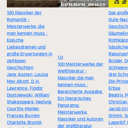
100 Klassiker der
Das groß
Romantik -
Gute-Nac
Meisterwerke, die
Geschich
man kennen muss :
Däumelin
Epische
Rothkäpp
Liebesdramen und
hässliche
große Erwartungen in
Rapunzel,
1.0
zeitlosen
Brüder, 
100 Meisterwerke der
Geschichten
Schneewi
Weltliteratur -
Jane Austen, Louisa
drei Sch
Klassiker die man
May Alcott, D. H.
Die Prinz
kennen muss :
Lawrence, Fjodor
Erbse
Bereicherte Ausgabe.
Dostojewski, William
Beatrix P
Ein literarisches
Shakespeare, Hedwig
Christian
Panorama:
Courths-Mahler,
Jacob Gr
Meisterwerke,
Frances Burney,
Grimm, S
Klassiker und Autoren
Charlotte Brontë,
Lagerlöf,
der Weltliteratur