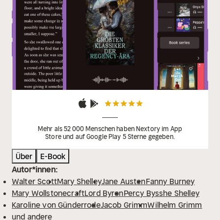
Amtmannin von Hohenweile (Benedikte Naubert)
Alf
von Dülmen (Benedikte Naubert)
Velleda (Benedikte
Naubert)
Geschichte des Fräuleins von Sternheim
(Sophie von La Roche)
Corinna oder Italien (Germaine
de Staël)
Über Deutschland (Germaine de
Staël)
Rinaldo Rinaldini der Räuberhauptmann
(Christian August Vulpius)
Der schweizerische
Robinson (Johann David Wyse)
Mehr als 52 000 Menschen haben Nextory im App
Store und auf Google Play 5 Sterne gegeben.
Über
E-Book
Autor*innen:
Walter Scott
Mary Shelley
Jane Austen
Fanny Burney
Mary Wollstonecraft
Lord Byron
Percy Bysshe Shelley
Karoline von Günderrode
Jacob Grimm
Wilhelm Grimm
und andere