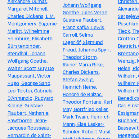
Alexandre Dumas,
Christen
Johann Wolfgang
Margaret Mitchell,
Alexande
Goethe, Jules Verne,
Charles Dickens, L.M.
Sergejew
Gustave Flaubert,
Montgomery, Eugenie
Puschkin
Franz Kafka, Lewis
Marlitt, Wilhelmine
Tieck, T
Carroll, Selma
Heimburg, Elisabeth
Crofton C
Lagerlöf, Sigmund
Bürstenbinder,
Dietrich,
Freud, Johanna Spyri,
Stendhal, Johann
Brentano
Theodor Storm,
Wolfgang Goethe,
Wenzig, K
Rainer Maria Rilke,
Walter Scott, Guy De
Heise, Ri
Charles Dickens,
Maupassant, Victor
Wilhelm, 
Stefan Zweig,
Hugo, George Sand,
Wilhelm 
Heinrich Heine,
Leo Tolstoi, Gabriele
Wilhelm H
Honoré de Balzac,
D’Annunzio, Rudyard
Benedikt
Theodor Fontane, Karl
Kipling, Gustave
Carl Einst
May, Gottfried Keller,
Flaubert, Nathaniel
Essigman
Mark Twain, Heinrich
Hawthorne, Jean-
Büchner,
Mann, Else Lasker-
Jacques Rousseau,
Bassewit
Schüler, Robert Musil,
Bernardin de Saint-
Meggendo