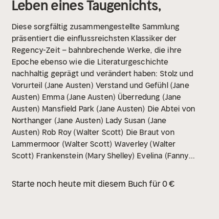
Leben eines Taugenichts,
Diese sorgfältig zusammengestellte Sammlung
präsentiert die einflussreichsten Klassiker der
Regency-Zeit – bahnbrechende Werke, die ihre
Epoche ebenso wie die Literaturgeschichte
nachhaltig geprägt und verändert haben:
Stolz und
Vorurteil (Jane Austen)
Verstand und Gefühl (Jane
Austen)
Emma (Jane Austen)
Überredung (Jane
Austen)
Mansfield Park (Jane Austen)
Die Abtei von
Northanger (Jane Austen)
Lady Susan (Jane
Austen)
Rob Roy (Walter Scott)
Die Braut von
Lammermoor (Walter Scott)
Waverley (Walter
Scott)
Frankenstein (Mary Shelley)
Evelina (Fanny
Burney)
Cecilia (Fanny Burney)
Camilla (Fanny
Burney)
Die Wanderin (Fanny Burney)
Verteidigung
Starte noch heute mit diesem Buch für 0 €
der Rechte der Frau (Mary Wollstonecraft)
Maria (Mary
Wollstonecraft)
Florentin (Dorothea Schlegel)
Don
Juan (Lord Byron)
Königin Mab (Percy Bysshe