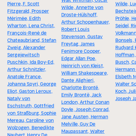
Walt Whitman, Oscar
Pierre, F. Scott
Wilde, L
Wilde, Annette von
Fitzgerald, Prosper
Bechstein
Droste-Hülshoff,
Mérimée, Edith
Pröhle, H
Arthur Schopenhauer,
Wharton, Lena Christ,
Seidel, R
Robert Louis
François-René de
Volkmann
Stevenson, Gustav
Chateaubriand, Stefan
Bonsels, 
Freytag, James
Zweig, Alexander
Rudyard K
Fenimore Cooper,
Sergejewitsch
Hoffman,
Edgar Allan Poe,
Puschkin, Ida Boy-Ed,
Busch, Ca
Heinrich von Kleist,
Arthur Schnitzler,
Hermann 
William Shakespeare,
Anatole France,
Elsbeth 
Dante Alighieri,
Johanna Spyri, George
Walter Sc
Charlotte Brontë,
Eliot, Gaston Leroux,
Koch, Jul
Emily Brontë, Jack
Nataly von
Joseph J
London, Arthur Conan
Eschstruth, Gottfried
Doyle, Joseph Conrad,
von Straßburg, Sophie
Jane Austen, Herman
Mereau, Caroline von
Melville, Guy De
Wolzogen, Benedikte
Maupassant, Walter
Naubert, Henry De