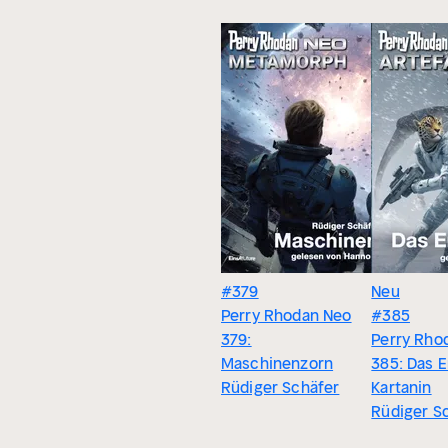
#379
Neu
Perry Rhodan Neo
#385
379:
Perry Rho
Maschinenzorn
385: Das E
Rüdiger Schäfer
Kartanin
Rüdiger S