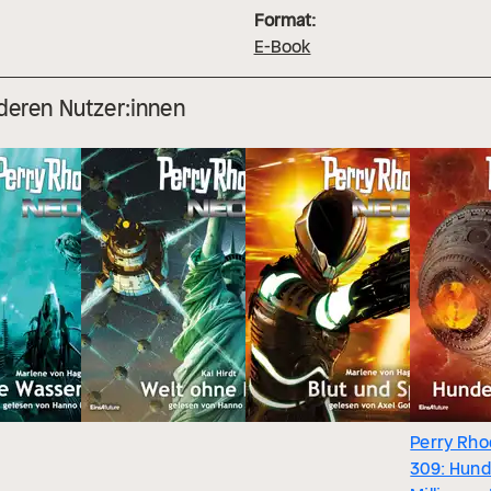
Format:
E-Book
deren Nutzer:innen
Perry Rho
309: Hund