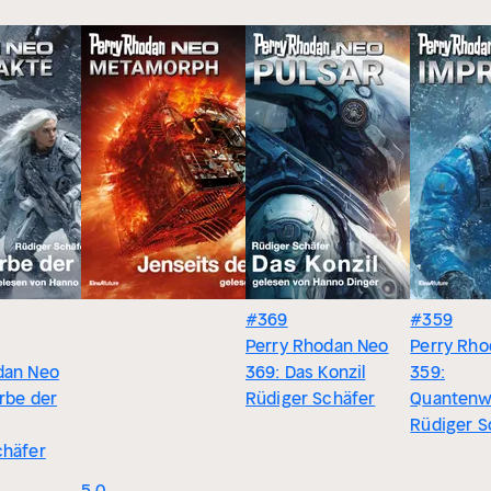
#369
#359
Perry Rhodan Neo
Perry Rho
dan Neo
369: Das Konzil
359:
rbe der
Rüdiger Schäfer
Quantenw
Rüdiger S
chäfer
5.0