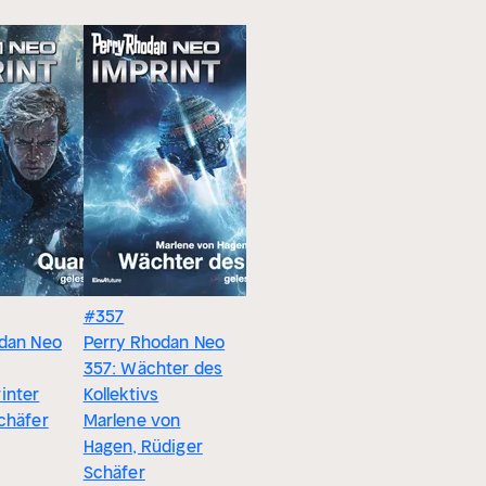
#357
#336
#340
dan Neo
Perry Rhodan Neo
Perry Rhodan Neo
Perry Rh
357: Wächter des
336: Der Inquästor
340: Kos
inter
Kollektivs
: Staffel: Primat
Genesis
chäfer
Marlene von
Rüdiger Schäfer
Rüdiger 
Hagen, Rüdiger
Schäfer