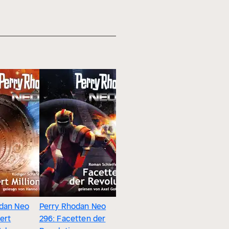
dan Neo
Perry Rhodan Neo
Perry Rhodan Neo
Perry Rh
ert
296: Facetten der
298: Die Totenuhr
297: die 