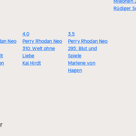
Millionen 
Rüdiger S
4.0
3.5
dan Neo
Perry Rhodan Neo
Perry Rhodan Neo
310: Welt ohne
295: Blut und
lt
Liebe
Spiele
on
Kai Hirdt
Marlene von
Hagen
r