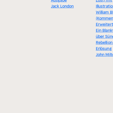
Ausgabe
Lost) mit
Jack London
Illustrat
William B
(Komment
Erweiter
Ein Blan
über Sünd
Rebellion
Erlösung
John Mil