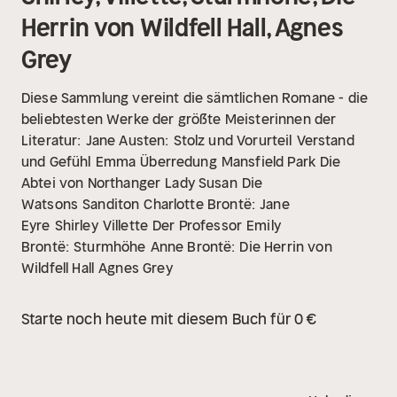
Herrin von Wildfell Hall, Agnes
Grey
Diese Sammlung vereint die sämtlichen Romane - die
beliebtesten Werke der größte Meisterinnen der
Literatur:
Jane Austen:
Stolz und Vorurteil
Verstand
und Gefühl
Emma
Überredung
Mansfield Park
Die
Abtei von Northanger
Lady Susan
Die
Watsons
Sanditon
Charlotte Brontë:
Jane
Eyre
Shirley
Villette
Der Professor
Emily
Brontë:
Sturmhöhe
Anne Brontë:
Die Herrin von
Wildfell Hall
Agnes Grey
Starte noch heute mit diesem Buch für 0 €