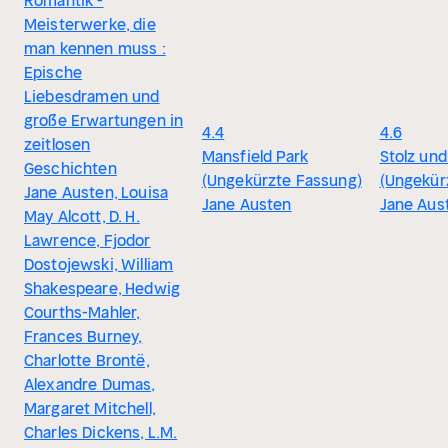
Romantik -
Meisterwerke, die
man kennen muss :
Epische
Liebesdramen und
große Erwartungen in
4.4
4.6
zeitlosen
Mansfield Park
Stolz und
Geschichten
(Ungekürzte Fassung)
(Ungekür
Jane Austen, Louisa
Jane Austen
Jane Aus
May Alcott, D. H.
Lawrence, Fjodor
Dostojewski, William
Shakespeare, Hedwig
Courths-Mahler,
Frances Burney,
Charlotte Brontë,
Alexandre Dumas,
Margaret Mitchell,
Charles Dickens, L.M.