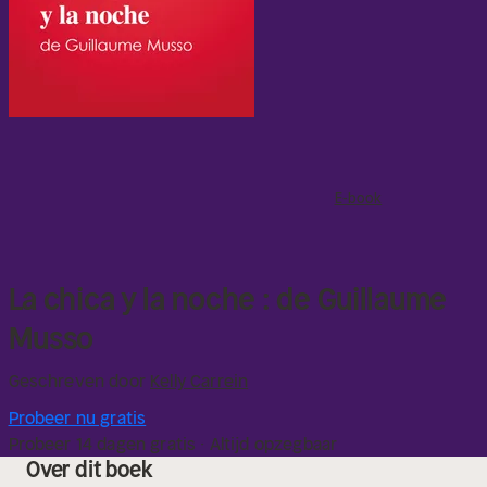
E-book
La chica y la noche : de Guillaume
Musso
Geschreven door
Kelly Carrein
Probeer nu gratis
Probeer 14 dagen gratis · Altijd opzegbaar
Over dit boek