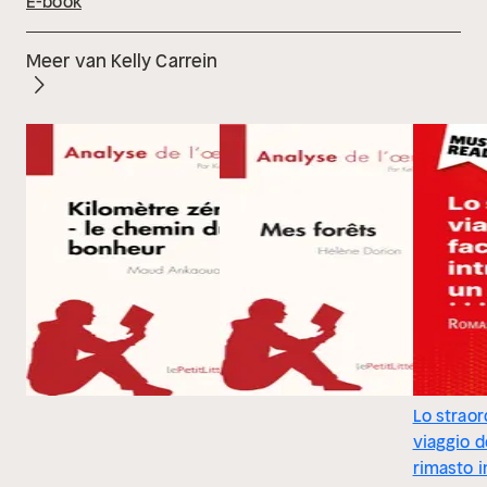
E-book
Meer van Kelly Carrein
Lo straor
viaggio d
rimasto i