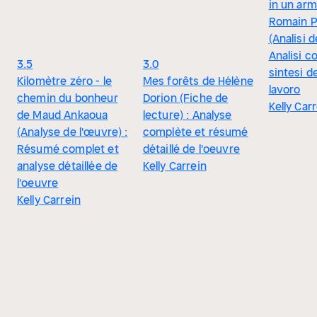
in un arm
Romain P
(Analisi de
Analisi c
3.5
3.0
sintesi de
Kilomètre zéro - le
Mes forêts de Hélène
lavoro
chemin du bonheur
Dorion (Fiche de
Kelly Car
de Maud Ankaoua
lecture) : Analyse
(Analyse de l'œuvre) :
complète et résumé
Résumé complet et
détaillé de l'oeuvre
analyse détaillée de
Kelly Carrein
l'oeuvre
Kelly Carrein