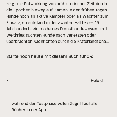
zeigt die Entwicklung von prähistorischer Zeit durch
alle Epochen hinweg auf. Kamen in den frühen Tagen
Hunde noch als aktive Kämpfer oder als Wächter zum
Einsatz, so entstand in der zweiten Hälfte des 19.
Jahrhunderts ein modernes Diensthundewesen. Im 1.
Weltkrieg suchten Hunde nach Verletzten oder
überbrachten Nachrichten durch die Kraterlandschaft
der Westfront. Im 2. Weltkrieg begleiteten
ausgebildete Hunde Patrouillen, spürten Feinde auf
Starte noch heute mit diesem Buch für 0 €
und sprangen erstmals an Fallschirmen ab. Nach dem
2. Weltkrieg erlangten Diensthunde in den nunmehr
vorherrschenden Konflikten auf tieferem
Intensitätsniveau eine Nützlichkeit wie kaum zuvor.
Hole dir
Auf dem Höhepunkt des Algerienkrieges
beispielsweise standen fast 2'000 französische
Diensthunde im Einsatz. Aber auch in Malaysia,
während der Testphase vollen Zugriff auf alle
Vietnam, Korea, Nordirland, Irak, Afghanistan und
Bücher in der App
vielen anderen Konflikten der jungen Vergangenheit
nahmen Hunde viele Aufgaben war: Bewachung,