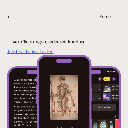
Aufspüren von Sprengstoffen und Personen nebst
vielen anderen. Die faszinierende Geschichte von
Keine
Hunden im Krieg wird dargestellt vor dem Hintergrund
der allgemeinen (Militär-) Geschichte. Daneben
säumen viele rührende Episoden von treuen
Begleitern auf vier Beinen den rund 3'000 jährigen
Verpflichtungen, jederzeit kündbar
Gang durch die Vergangenheit.
Jetzt kostenlos testen