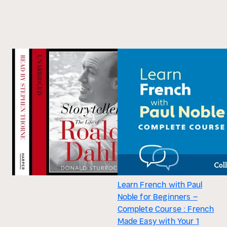
Learn French with Paul
Noble for Beginners –
Complete Course : French
Made Easy with Your 1