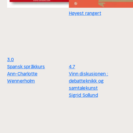
Høyest rangert
3.0
Spansk språkkurs
4.7
Ann-Charlotte
Vinn diskusjonen :
Wennerholm
debatteknikk og
samtalekunst
Sigrid Sollund