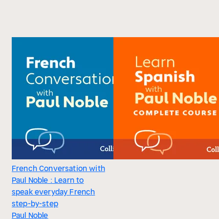
French Conversation with
Paul Noble : Learn to
speak everyday French
step-by-step
Paul Noble