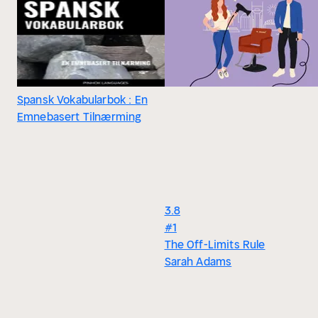
Spansk Vokabularbok : En
Emnebasert Tilnærming
3.8
#1
The Off-Limits Rule
Sarah Adams