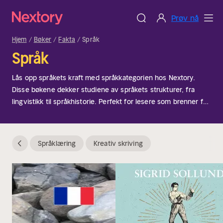
Prøv nå
Hjem
Bøker
Fakta
Språk
Språk
Lås opp språkets kraft med språkkategorien hos Nextory.
Disse bøkene dekker studiene av språkets strukturer, fra
lingvistikk til språkhistorie. Perfekt for lesere som brenner for
ordenes kraft, kommunikasjon og mangfoldet av
menneskelige uttrykk. Enten du lærer et nytt språk eller
studerer talespråkenes opprinnelse, gir denne kategorien en
Språklæring
Kreativ skriving
omfattende oversikt over dialektene og språkenes verden.