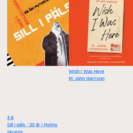
Wish I Was Here
M. John Harrison
3.6
Sill i päls - 20 år i Putins
skugga