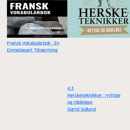
Fransk Vokabularbok : En
Emnebasert Tilnærming
4.3
Hersketeknikker : nyttige
og nådeløse
Sigrid Sollund