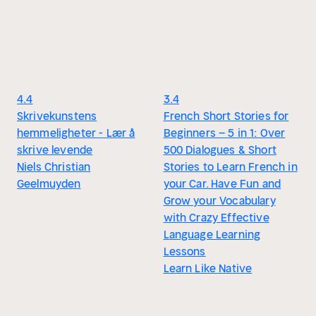
4.4
3.4
Skrivekunstens
French Short Stories for
hemmeligheter - Lær å
Beginners – 5 in 1: Over
skrive levende
500 Dialogues & Short
Niels Christian
Stories to Learn French in
Geelmuyden
your Car. Have Fun and
Grow your Vocabulary
with Crazy Effective
Language Learning
Lessons
Learn Like Native