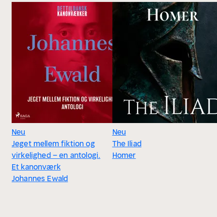
Neu
Neu
Jeget mellem fiktion og
The Iliad
virkelighed – en antologi.
Homer
Et kanonværk
Johannes Ewald