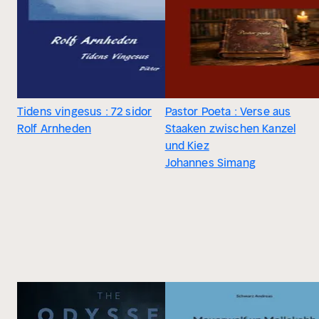
Tidens vingesus : 72 sidor
Pastor Poeta : Verse aus
Rolf Arnheden
Staaken zwischen Kanzel
und Kiez
Johannes Simang