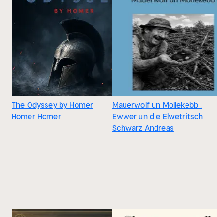
The Odyssey by Homer
Mauerwolf un Mollekebb :
Homer Homer
Ewwer un die Elwetritsch
Schwarz Andreas