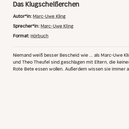
Das Klugscheißerchen
Autor*in:
Marc-Uwe Kling
Sprecher*in:
Marc-Uwe Kling
Format:
Hörbuch
Niemand weiß besser Bescheid wie ... als Marc-Uwe Kl
und Theo Theufel sind geschlagen mit Eltern, die kein
Rote Bete essen wollen. Außerdem wissen sie immer alle
Die Kinder auch. Der Apfel fällt schließlich nicht wei
Tina geben wenigstens zu, dass sie Klugscheißer sind.
ab. Das ist natürlich absolut lächerlich.
Vor Kurzem sind
ein altes Haus mit einem Dachboden voller Abenteuer.
Dachboden nicht gerne gesehen ist, machen Tina und Th
Und außerdem machen die Kinder auf dem Dachboden 
In einer Bücherkiste haust ein kleines Männchen mit gr
waschechtes Klugscheißerchen, das behauptet, nur für