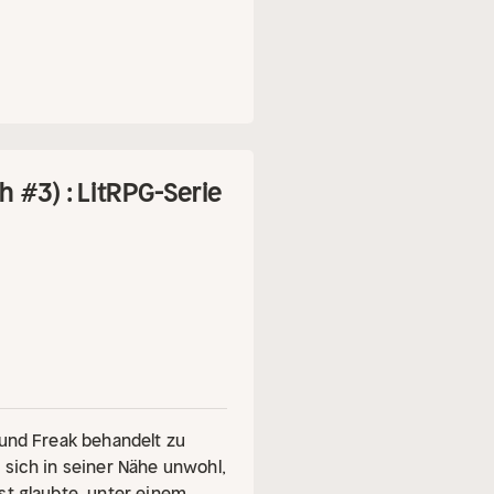
örbuch-Universum von Marc-
 #3) : LitRPG-Serie
 und Freak behandelt zu
 sich in seiner Nähe unwohl,
st glaubte, unter einem