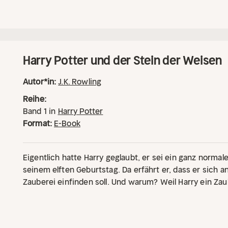
Harry Potter und der Stein der Weisen
Autor*in:
J.K. Rowling
Reihe:
Band
1
in
Harry Potter
Format:
E-Book
Eigentlich hatte Harry geglaubt, er sei ein ganz normal
seinem elften Geburtstag. Da erfährt er, dass er sich a
Zauberei einfinden soll. Und warum? Weil Harry ein Zaub
Harry das erste Jahr in der Schule das spannendste, au
seinem Leben. Er stürzt von einem Abenteuer in die n
Geschichte, muss gegen Bestien, Mitschüler und Fabe