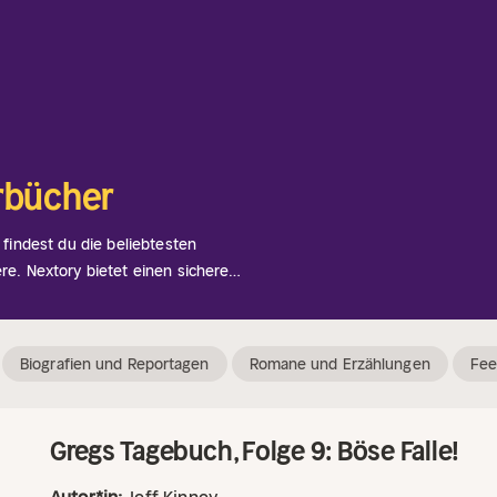
erbücher
 findest du die beliebtesten
re. Nextory bietet einen sicheren
er, um neue Geschichten zu
lungen und beruhigenden
n besten leicht lesbaren Kapiteln
Biografien und Reportagen
Romane und Erzählungen
Fee
kuratiert für gute Unterhaltung
Gregs Tagebuch, Folge 9: Böse Falle!