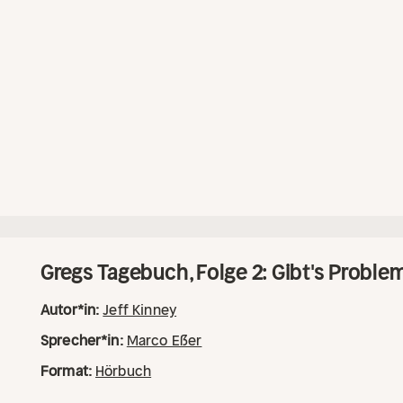
gut, dass er schon Freunde gefunden hat, die ihm im 
Mächte zur Seite stehen.
Gregs Tagebuch, Folge 2: Gibt's Proble
Autor*in:
Jeff Kinney
Sprecher*in:
Marco Eßer
Format:
Hörbuch