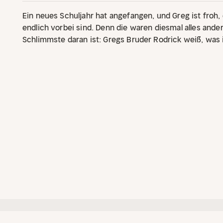
Ein neues Schuljahr hat angefangen, und Greg ist froh
endlich vorbei sind. Denn die waren diesmal alles ander
Schlimmste daran ist: Gregs Bruder Rodrick weiß, wa
Peinliches passiert ist. Jetzt hat Greg nur ein Ziel: Er
dass sein wohl gehütetes Geheimnis ans Tageslicht k