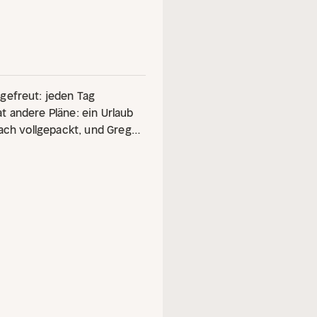
gefreut: jeden Tag
t andere Pläne: ein Urlaub
Dach vollgepackt, und Greg
hat sich Greg seine Ferien
falsche Abfahrt,
ssen diesen Roadtrip zu
ys unterwegs sind, ist das