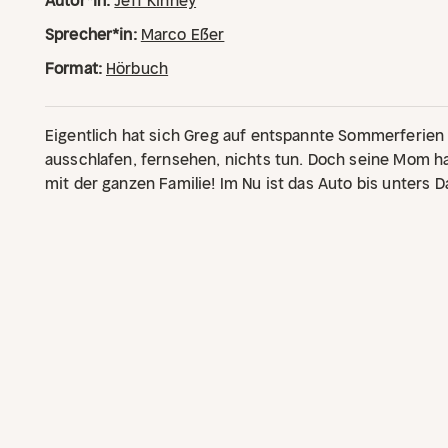
Autor*in:
Jeff Kinney
Sprecher*in:
Marco Eßer
Format:
Hörbuch
Eigentlich hat sich Greg auf entspannte Sommerferien 
ausschlafen, fernsehen, nichts tun. Doch seine Mom ha
mit der ganzen Familie! Im Nu ist das Auto bis unters 
muss sich auf die Rückbank quetschen. Böse Falle - so 
nicht vorgestellt! Aber es kommt noch schlimmer: Die 
durchgedrehte Möwen und ein ausgebüxtes Schwein la
einem echten Abenteuer werden. Denn wenn die Heffle
Chaos vorprogrammiert -