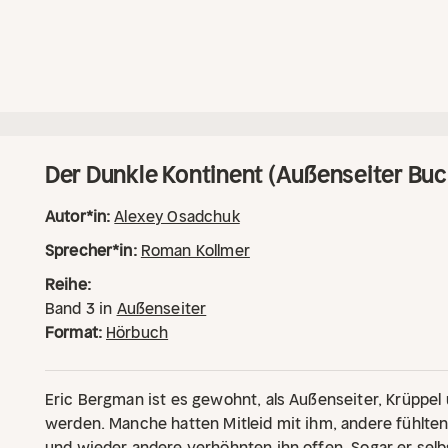
sein!
Eine lustige, mitreißende Geschichte aus dem H
Uwe Kling
Der Dunkle Kontinent (Außenseiter Buch
Autor*in:
Alexey Osadchuk
Sprecher*in:
Roman Kollmer
Reihe:
Band
3
in
Außenseiter
Format:
Hörbuch
Eric Bergman ist es gewohnt, als Außenseiter, Krüppel
werden. Manche hatten Mitleid mit ihm, andere fühlten
und wieder andere verhöhnten ihn offen. Sogar er selb