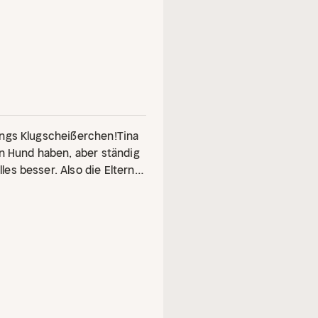
ings Klugscheißerchen!
Tina
en Hund haben, aber ständig
s besser. Also die Eltern.
t vom Stamm. Aber Theo und
 Mama und Papa streiten es
 die Theufels umgezogen in
 Obwohl Spielen auf dem
eo nichts lieber als das.
eine seltsame Entdeckung:
oßer Klappe. Ein
 seinesgleichen sichtbar zu