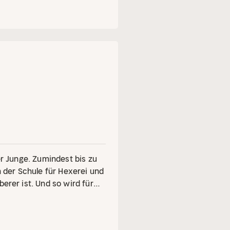
er Junge. Zumindest bis zu
n der Schule für Hexerei und
erer ist. Und so wird für
fregendste und lustigste in
ächste ungeheuerliche
lwesen kämpfen. Da ist es