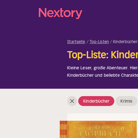
Startseite
Top-Listen
Kinderbücher
Top-Liste: Kind
Kleine Leser, große Abenteuer. Hier
Kinderbücher und beliebte Charakte
und unterhaltsamen Raum für Kind
entdecken – von magischen Erzäh
Gutenachtgeschichten bis hin zu de
Kinderbücher
Krimis
für Leseanfänger. Immer sorgfältig 
und spielerisches Lernen.