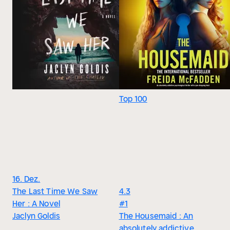
Top 100
16. Dez.
The Last Time We Saw
4.3
Her : A Novel
#1
Jaclyn Goldis
The Housemaid : An
absolutely addictive