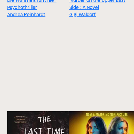
Die Wahrheit ruht nie :
Murder on the Upper East
Psychothriller
Side : A Novel
Andrea Reinhardt
Gigi Waldorf