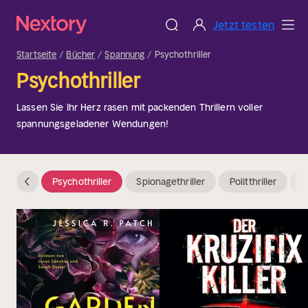
Jetzt testen
Startseite
Bücher
Spannung
Psychothriller
Psychothriller
Lassen Sie Ihr Herz rasen mit packenden Thrillern voller
spannungsgeladener Wendungen!
Psychothriller
Spionagethriller
Politthriller
Ü