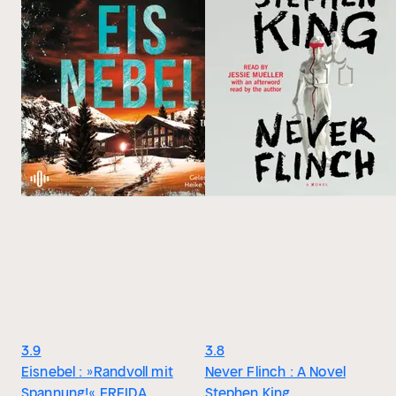
3.9
3.8
Eisnebel : »Randvoll mit
Never Flinch : A Novel
Spannung!« FREIDA
Stephen King