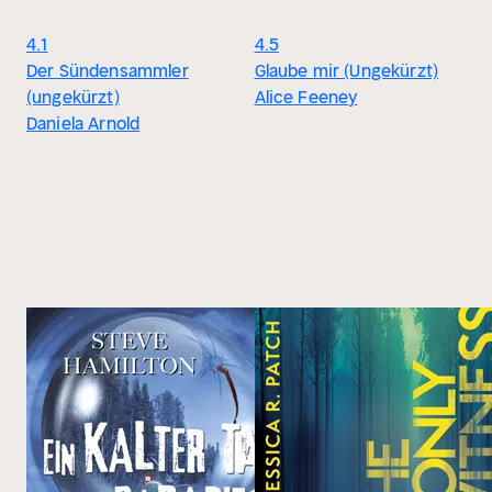
4.1
4.5
Der Sündensammler
Glaube mir (Ungekürzt)
(ungekürzt)
Alice Feeney
Daniela Arnold