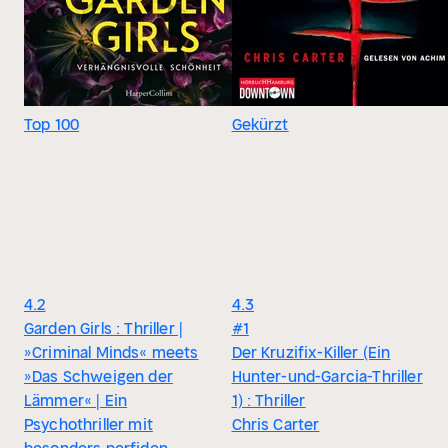
Top 100
Gekürzt
4.2
4.3
Garden Girls : Thriller |
#1
»Criminal Minds« meets
Der Kruzifix-Killer (Ein
»Das Schweigen der
Hunter-und-Garcia-Thriller
Lämmer« | Ein
1) : Thriller
Psychothriller mit
Chris Carter