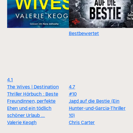
Bestbewertet
4.1
The Wives | Destination
4.7
Thriller Hörbuch : Beste
#10
Freundinnen, perfekte
Jagd auf die Bestie (Ein
Ehen und ein tödlich
Hunter-und-Garcia-Thriller
schöner Urlaub …
10)
Valerie Keogh
Chris Carter