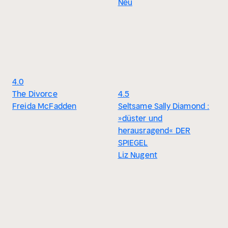
Neu
4.0
The Divorce
4.5
Freida McFadden
Seltsame Sally Diamond :
»düster und
herausragend« DER
SPIEGEL
Liz Nugent