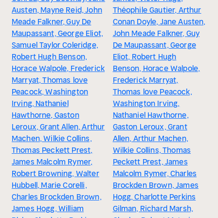
Austen, Mayne Reid, John
Théophile Gautier, Arthur
Meade Falkner, Guy De
Conan Doyle, Jane Austen,
Maupassant, George Eliot,
John Meade Falkner, Guy
Samuel Taylor Coleridge,
De Maupassant, George
Robert Hugh Benson,
Eliot, Robert Hugh
Horace Walpole, Frederick
Benson, Horace Walpole,
Marryat, Thomas love
Frederick Marryat,
Peacock, Washington
Thomas love Peacock,
Irving, Nathaniel
Washington Irving,
Hawthorne, Gaston
Nathaniel Hawthorne,
Leroux, Grant Allen, Arthur
Gaston Leroux, Grant
Machen, Wilkie Collins,
Allen, Arthur Machen,
Thomas Peckett Prest,
Wilkie Collins, Thomas
James Malcolm Rymer,
Peckett Prest, James
Robert Browning, Walter
Malcolm Rymer, Charles
Hubbell, Marie Corelli,
Brockden Brown, James
Charles Brockden Brown,
Hogg, Charlotte Perkins
James Hogg, William
Gilman, Richard Marsh,