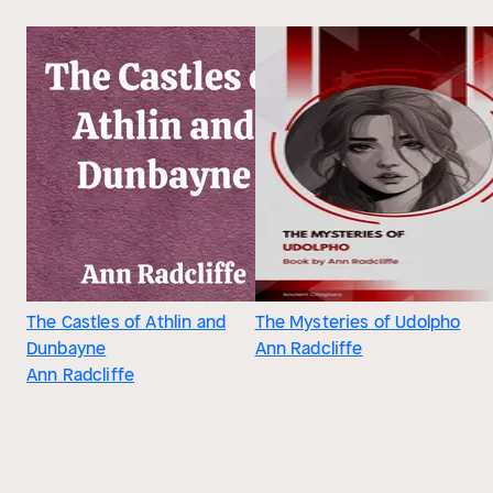
The Castles of Athlin and
The Mysteries of Udolpho
Dunbayne
Ann Radcliffe
Ann Radcliffe