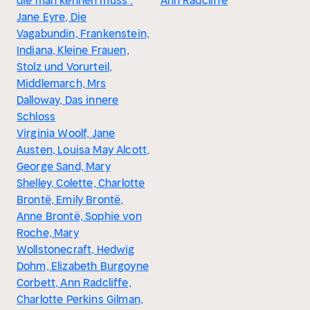
die man kennen muss :
Ann Radcliffe
Jane Eyre, Die
Vagabundin, Frankenstein,
Indiana, Kleine Frauen,
Stolz und Vorurteil,
Middlemarch, Mrs
Dalloway, Das innere
Schloss
Virginia Woolf, Jane
Austen, Louisa May Alcott,
George Sand, Mary
Shelley, Colette, Charlotte
Brontë, Emily Brontë,
Anne Brontë, Sophie von
Roche, Mary
Wollstonecraft, Hedwig
Dohm, Elizabeth Burgoyne
Corbett, Ann Radcliffe,
Charlotte Perkins Gilman,