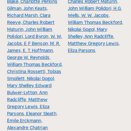
Blake, Charlotte Perkins
Charles Robert Maturin,
Gilman, John Keats,
John William Polidori, H.G.
Richard Marsh, Clara
Wells, W. W. Jacobs,
Reeve, Charles Robert
William Thomas Beckford,
Maturin, John William
Nikolai Gogol, Mary
Polidori, Lord Byron, W. W.
Shelley, Ann Radcliffe,
Jacobs, E F Benson, M. R.
Matthew Gregory Lewis,
James, E. T. Hoffmann,
Eliza Parsons
George W. Reynolds,
William Thomas Beckford,
Christina Rossetti, Tobias
Smollett, Nikolai Gogol,
Mary Shelley, Edward
Bulwer-Lytton, Ann
Radcliffe, Matthew
Gregory Lewis, Eliza
Parsons, Eleanor Sleath,
Émile Erckmann,
Alexandre Chatrian