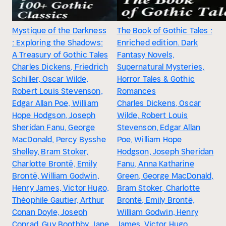
Mystique of the Darkness
The Book of Gothic Tales :
: Exploring the Shadows:
Enriched edition. Dark
A Treasury of Gothic Tales
Fantasy Novels,
Charles Dickens, Friedrich
Supernatural Mysteries,
Schiller, Oscar Wilde,
Horror Tales & Gothic
Robert Louis Stevenson,
Romances
Edgar Allan Poe, William
Charles Dickens, Oscar
Hope Hodgson, Joseph
Wilde, Robert Louis
Sheridan Fanu, George
Stevenson, Edgar Allan
MacDonald, Percy Bysshe
Poe, William Hope
Shelley, Bram Stoker,
Hodgson, Joseph Sheridan
Charlotte Brontë, Emily
Fanu, Anna Katharine
Brontë, William Godwin,
Green, George MacDonald,
Henry James, Victor Hugo,
Bram Stoker, Charlotte
Théophile Gautier, Arthur
Brontë, Emily Brontë,
Conan Doyle, Joseph
William Godwin, Henry
Conrad, Guy Boothby, Jane
James, Victor Hugo,