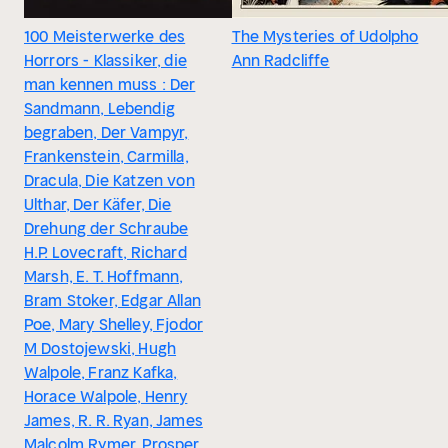
100 Meisterwerke des
The Mysteries of Udolpho
Horrors - Klassiker, die
Ann Radcliffe
man kennen muss : Der
Sandmann, Lebendig
begraben, Der Vampyr,
Frankenstein, Carmilla,
Dracula, Die Katzen von
Ulthar, Der Käfer, Die
Drehung der Schraube
H.P. Lovecraft, Richard
Marsh, E. T. Hoffmann,
Bram Stoker, Edgar Allan
Poe, Mary Shelley, Fjodor
M Dostojewski, Hugh
Walpole, Franz Kafka,
Horace Walpole, Henry
James, R. R. Ryan, James
Malcolm Rymer, Prosper