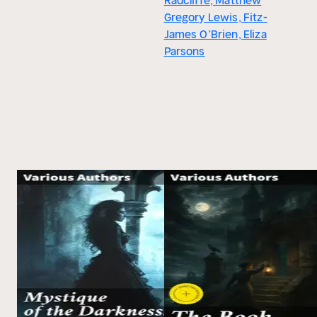
Radcliffe, Matthew
Gregory Lewis, Fitz-
James O’Brien, Eliza
Parsons