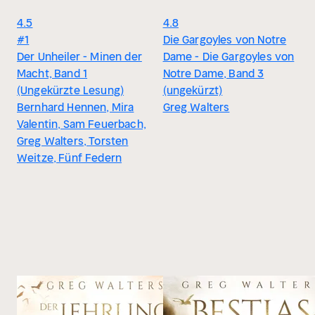
4.5
4.8
#1
Die Gargoyles von Notre
Der Unheiler - Minen der
Dame - Die Gargoyles von
Macht, Band 1
Notre Dame, Band 3
(Ungekürzte Lesung)
(ungekürzt)
Bernhard Hennen, Mira
Greg Walters
Valentin, Sam Feuerbach,
Greg Walters, Torsten
Weitze, Fünf Federn