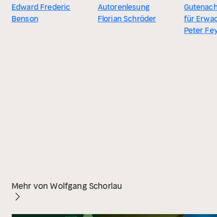
Edward Frederic
Autorenlesung
Gutenach
Benson
Florian Schröder
für Erwa
Peter Fe
Mehr von Wolfgang Schorlau