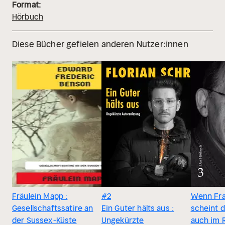
Format:
Hörbuch
Diese Bücher gefielen anderen Nutzer:innen
Fräulein Mapp :
#2
Wenn Fra
Gesellschaftssatire an
Ein Guter hälts aus :
scheint 
der Sussex-Küste
Ungekürzte
auch im 