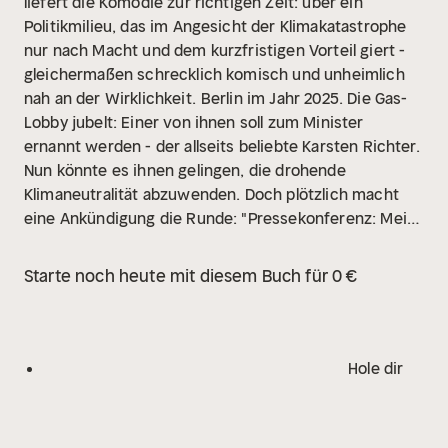
liefert die Komödie zur richtigen Zeit: über ein
Politikmilieu, das im Angesicht der Klimakatastrophe
nur nach Macht und dem kurzfristigen Vorteil giert -
gleichermaßen schrecklich komisch und unheimlich
nah an der Wirklichkeit.
Berlin im Jahr 2025. Die Gas-
Lobby jubelt: Einer von ihnen soll zum Minister
ernannt werden - der allseits beliebte Karsten Richter.
Nun könnte es ihnen gelingen, die drohende
Klimaneutralität abzuwenden. Doch plötzlich macht
eine Ankündigung die Runde: "Pressekonferenz: Mein
Sohn Karsten - die Ökosau!"
Karstens Mutter, eine
Klimaaktivistin der allerersten Generation, hat kein
Starte noch heute mit diesem Buch für 0 €
gutes Gefühl bei der Karriere ihres Sohnes. An ihrer
Erziehung liegt es nicht, aber die Zukunft unseres
Planeten liegt ihm so gar nicht am Herzen.
Stattdessen persönlicher Erfolg und die Anerkennung
Hole dir
seiner Freunde zwischen Wirtschaft und Politik.
Höchste Zeit, ein Zeichen zu setzen!
Der Kanzler ist
alarmiert, Richter versucht, die Situation zu retten, da