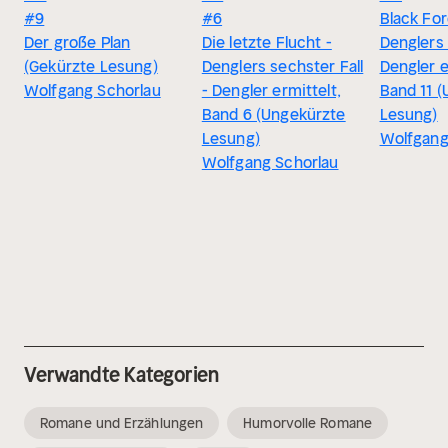
#9
#6
Black For
Der große Plan
Die letzte Flucht -
Denglers e
(Gekürzte Lesung)
Denglers sechster Fall
Dengler e
Wolfgang Schorlau
- Dengler ermittelt,
Band 11 
Band 6 (Ungekürzte
Lesung)
Lesung)
Wolfgang
Wolfgang Schorlau
Verwandte Kategorien
Romane und Erzählungen
Humorvolle Romane