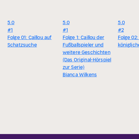
5.0
5.0
5.0
#1
#1
#2
Folge 01: Caillou auf
Folge 1: Caillou der
Folge 02:
Schatzsuche
Fußballspieler und
königlich
weitere Geschichten
(Das Original-Hörspiel
zur Serie)
Bianca Wilkens