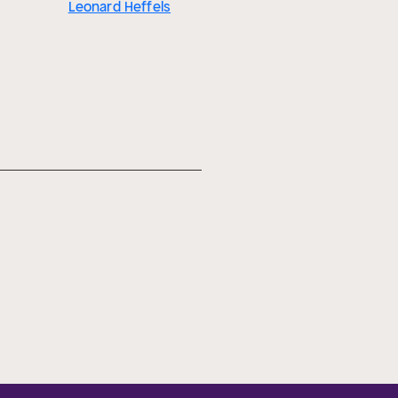
Leonard Heffels
Leonard H