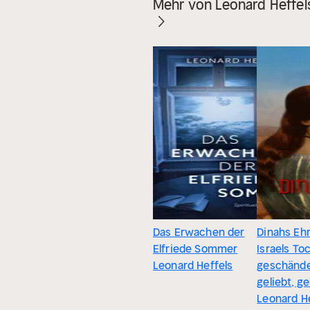
Mehr von Leonard Heffel
Das Erwachen der
Dinahs Ehr
Elfriede Sommer
Israels To
Leonard Heffels
geschände
geliebt, ge
Leonard H