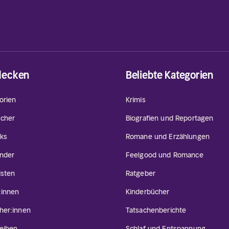
decken
Beliebte Kategorien
orien
Krimis
cher
Biografien und Reportagen
ks
Romane und Erzählungen
inder
Feelgood und Romance
isten
Ratgeber
:innen
Kinderbücher
her:innen
Tatsachenberichte
eihen
Schlaf und Entspannung