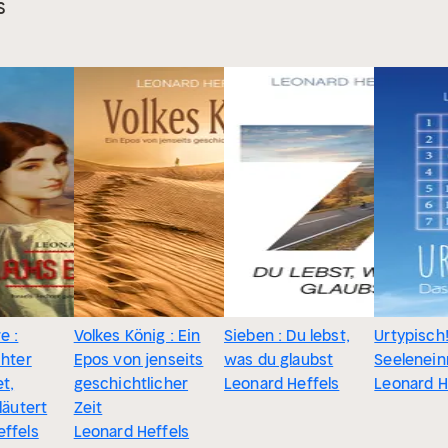
s
e :
Volkes König : Ein
Sieben : Du lebst,
Urtypisch!
chter
Epos von jenseits
was du glaubst
Seelenei
t,
geschichtlicher
Leonard Heffels
Leonard H
läutert
Zeit
effels
Leonard Heffels