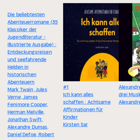
Die beliebtesten
Abenteuerromane (35
Klassiker der
Jugendliteratur -
Illustrierte Ausgabe) :
Entdeckungsreisen
und seefahrende
Helden in
historischen
Abenteuern
#1
Alexandr
Mark Twain, Jules
Ich kann alles
drei Mus
Verne, James
schaffen : Achtsame
Alexandr
Fenimore Cooper,
Affirmationen für
Herman Melville,
Kinder
Jonathan Swift,
Kirsten Sar
Alexandre Dumas,
Daniel Defoe, Robert