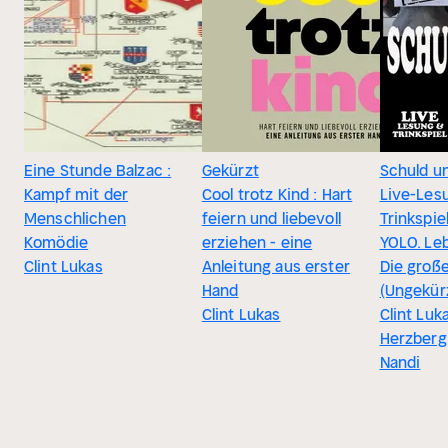
Eine Stunde Balzac :
Gekürzt
Schuld u
Kampf mit der
Cool trotz Kind : Hart
Live-Les
Menschlichen
feiern und liebevoll
Trinkspiel
Komödie
erziehen - eine
YOLO. Le
Clint Lukas
Anleitung aus erster
Die groß
Hand
(Ungekür
Clint Lukas
Clint Luk
Herzberg,
Nandi