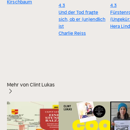
Kirschbaum
4.3
4.3
Und der Tod fragte
Fürsten
sich, ob er (un)endlich
(Ungekür
ist
Hera Lind
Charlie Reiss
Mehr von Clint Lukas