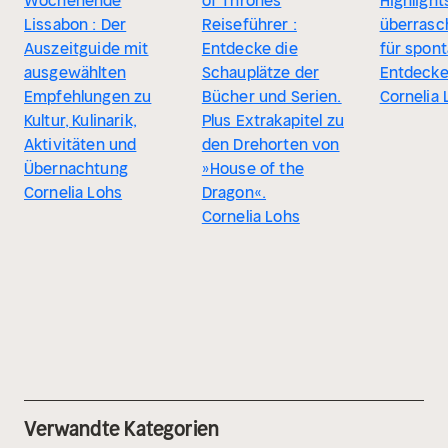
Wochenende
of Thrones
Highlight
Lissabon : Der
Reiseführer :
überrasc
Auszeitguide mit
Entdecke die
für spon
ausgewählten
Schauplätze der
Entdecke
Empfehlungen zu
Bücher und Serien.
Cornelia 
Kultur, Kulinarik,
Plus Extrakapitel zu
Aktivitäten und
den Drehorten von
Übernachtung
»House of the
Cornelia Lohs
Dragon«.
Cornelia Lohs
Verwandte Kategorien