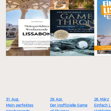
31. Aug.
29. Apr.
26. März
Mein perfektes
Der inoffizielle Game
Einfach L