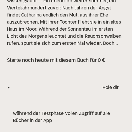
wissen glaubt ...
Ein unendlich weiter Sommer, ein
Vierteljahrhundert zuvor: Nach Jahren der Angst
findet Catharina endlich den Mut, aus ihrer Ehe
auszubrechen. Mit ihrer Tochter flieht sie in ein altes
Haus im Moor. Während der Sonnentau im ersten
Licht des Morgens leuchtet und die Rauchschwalben
rufen, spürt sie sich zum ersten Mal wieder. Doch
nichts ist wirklich sicher. Erst recht nicht, als
Catharina im Moor eine Entdeckung macht, die ihren
Starte noch heute mit diesem Buch für 0 €
Mann auf ihre Spur bringen könnte.
Berührende
Hörstunden mit Rebekka Frank:
Das Echo der
Gezeiten
Stromlinien
Spiegelland
Zu diesem Hörbuch
gibt es Zusatzmaterial. Eine Anleitung zum Download
Hole dir
finden Sie im FAQ des Shops und der argon-
Webseite.
während der Testphase vollen Zugriff auf alle
Bücher in der App