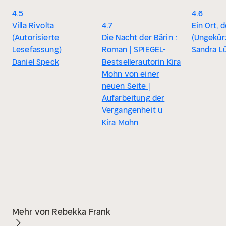
4.5
4.6
Villa Rivolta
4.7
Ein Ort, d
(Autorisierte
Die Nacht der Bärin :
(Ungekür
Lesefassung)
Roman | SPIEGEL-
Sandra L
Daniel Speck
Bestsellerautorin Kira
Mohn von einer
neuen Seite |
Aufarbeitung der
Vergangenheit u
Kira Mohn
Mehr von Rebekka Frank