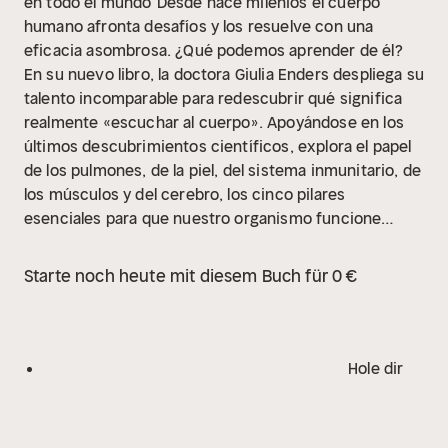
en todo el mundo
Desde hace milenios el cuerpo
humano afronta desafíos y los resuelve con una
eficacia asombrosa. ¿Qué podemos aprender de él?
En su nuevo libro, la doctora Giulia Enders despliega su
talento incomparable para redescubrir qué significa
realmente «escuchar al cuerpo». Apoyándose en los
últimos descubrimientos científicos, explora el papel
de los pulmones, de la piel, del sistema inmunitario, de
los músculos y del cerebro, los cinco pilares
esenciales para que nuestro organismo funcione
perfectamente. Nos recuerda que no somos máquinas
ni algoritmos, sino seres vivos definidos por los lazos
Starte noch heute mit diesem Buch für 0 €
de dependencia que nos unen al entorno. Tu cuerpo
tiene las respuestas es mucho más que un libro sobre
nuestro cuerpo: es una exploración poética de
nuestra naturaleza y una invitación a redescubrir la
Hole dir
sabiduría del cuerpo para vivir mejor como individuos
y afrontar con más conciencia los desafíos que nos
esperan como sociedad.