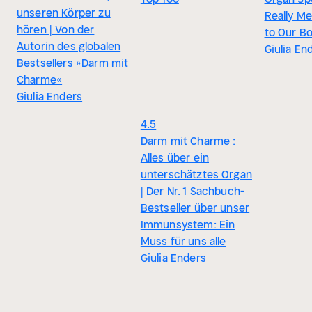
unseren Körper zu
Really Me
hören | Von der
to Our B
Autorin des globalen
Giulia En
Bestsellers »Darm mit
Charme«
Giulia Enders
4.5
Darm mit Charme :
Alles über ein
unterschätztes Organ
| Der Nr. 1 Sachbuch-
Bestseller über unser
Immunsystem: Ein
Muss für uns alle
Giulia Enders