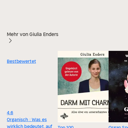
Mehr von Giulia Enders
Bestbewertet
4.6
Organisch : Was es
wirklich bedeutet, auf
Top 100
Organ Spe