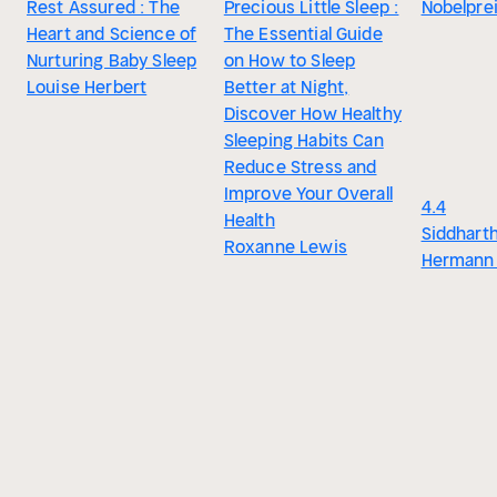
Rest Assured : The
Precious Little Sleep :
Nobelpre
Heart and Science of
The Essential Guide
Nurturing Baby Sleep
on How to Sleep
Louise Herbert
Better at Night,
Discover How Healthy
Sleeping Habits Can
Reduce Stress and
Improve Your Overall
4.4
Health
Siddhart
Roxanne Lewis
Hermann