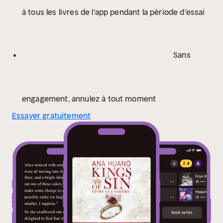
son futur mari serait la pire chose qui pourrait
à tous les livres de l'app pendant la période d'essai
arriver.
Série Kings of Sin :
Depuis des siècles, les sept
péchés capitaux intriguent, inspirent et captivent.
Dans Kings of Sin, Ana Huang les réinvente en leur
donnant vie à travers des personnages aussi
Sans
imparfaits qu'attirants. La colère, l'orgueil, l'avarice, la
paresse, l'envie, la gourmandise et la luxure
symbolisent ces pulsions que nous cherchons à
maîtriser ou que nous laissons parfois s'exprimer,
engagement, annulez à tout moment
consciemment ou non.
Essayer gratuitement