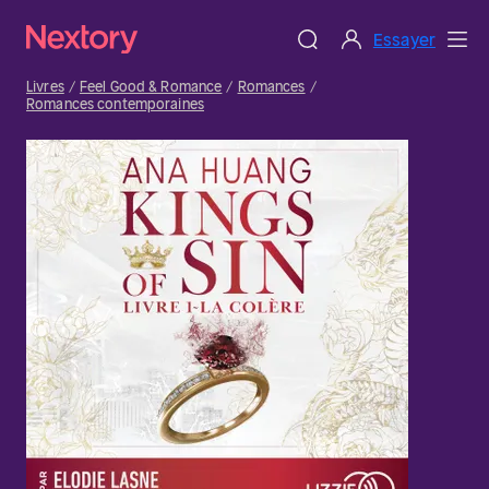
Essayer
Livres
Feel Good & Romance
Romances
Romances contemporaines