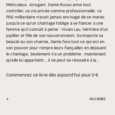
Méticuleux. Arrogant.
Dante Russo aime tout
contrôler, sa vie privée comme professionnelle.
Le
PDG milliardaire n'avait jamais envisagé de se marier,
jusqu'à ce qu'un chantage l'oblige à se fiancer à une
femme qu'il connaît à peine : Vivian Lau, héritière d'un
joaillier et fille de son nouvel ennemi.
Qu'importe sa
beauté ou son charme, Dante fera tout ce qui est en
son pouvoir pour rompre leurs fiançailles en déjouant
le chantage.
Seulement il a un problème : maintenant
qu'elle lui appartient... il ne peut se résoudre à la
laisser partir.
Élégante. Ambitieuse. Distinguée.
Vivian
Lau est l'atout de sa famille vers les plus hautes
Commencez ce livre dès aujourd'hui pour 0 €
sphères de la société.
Épouser un Russo signifie
ouvrir des portes jusqu'à présent fermées aux Lau, en
raison de leur statut de nouveaux riches.
Elle accepte
ce mariage arrangé par devoir malgré le tempérament
Accédez
grossier et difficile de Dante.
Pourtant le désirer n'a
jamais fait partie de son plan et tomber amoureuse de