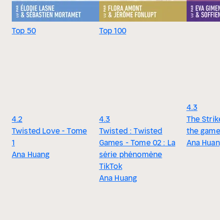
Top 50
Top 100
4.3
4.2
4.3
The Strik
Twisted Love - Tome
Twisted : Twisted
the game
1
Games - Tome 02 : La
Ana Hua
Ana Huang
série phénomène
TikTok
Ana Huang