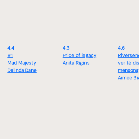
4.4
4.3
4.6
#1
Price of legacy
Riversen
Mad Majesty
Anita Rigins
vérité di
Delinda Dane
mensong
Aimée Bi