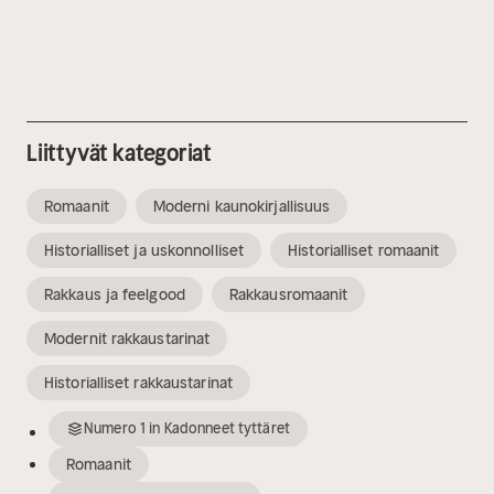
Liittyvät kategoriat
Romaanit
Moderni kaunokirjallisuus
Historialliset ja uskonnolliset
Historialliset romaanit
Rakkaus ja feelgood
Rakkausromaanit
Modernit rakkaustarinat
Historialliset rakkaustarinat
Numero
1
in
Kadonneet tyttäret
Romaanit