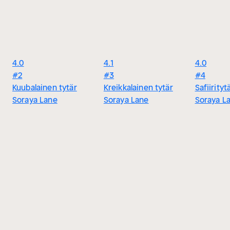
4.0
4.1
4.0
#2
#3
#4
Kuubalainen tytär
Kreikkalainen tytär
Safiirityt
Soraya Lane
Soraya Lane
Soraya L