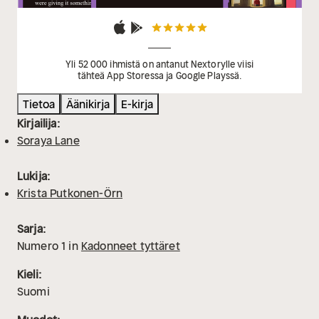
Yli 52 000 ihmistä on antanut Nextorylle viisi
tähteä App Storessa ja Google Playssä.
Tietoa
Äänikirja
E-kirja
Kirjailija:
Soraya Lane
Lukija:
Krista Putkonen-Örn
Sarja:
Numero
1
in
Kadonneet tyttäret
Kieli:
Suomi