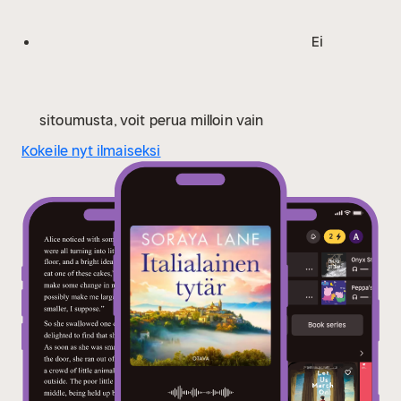
Ei
sitoumusta, voit perua milloin vain
Kokeile nyt ilmaiseksi