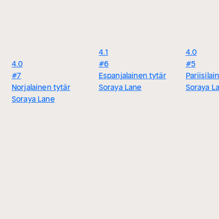
4.1
4.0
4.0
#6
#5
#7
Espanjalainen tytär
Pariisilai
Norjalainen tytär
Soraya Lane
Soraya L
Soraya Lane