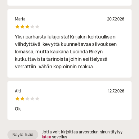
Maria
20.7.2026
Yksi parhaista lukijoista! Kirjakin kohtuullisen
viihdyttävä, kevyttä kuunneltavaa siivouksen
lomassa, mutta kaukana Lucinda Rileyn
kutkuttavista tarinoista joihin esittelyssä
verrattiin. Vähän kopioinnin makua...
Äiti
12.7.2026
Ok
Jotta voit kirjoittaa arvostelun, sinun täytyy
Näytä lisää
lataa
sovellus