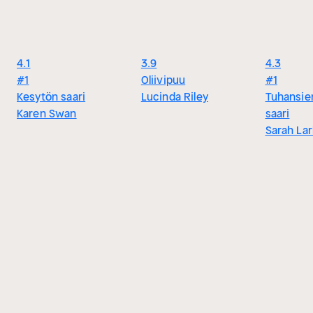
4.1
3.9
4.3
#1
Oliivipuu
#1
Kesytön saari
Lucinda Riley
Tuhansie
Karen Swan
saari
Sarah Lar