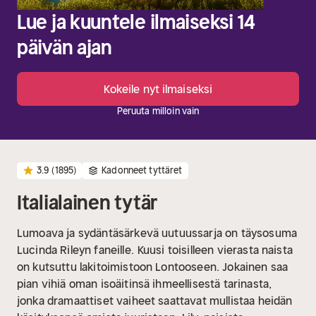
Lue ja kuuntele ilmaiseksi 14
päivän ajan
Kokeile nyt ilmaiseksi
Peruuta milloin vain
3.9
(1895)
Kadonneet tyttäret
Italialainen tytär
Lumoava ja sydäntäsärkevä uutuussarja on täysosuma
Lucinda Rileyn faneille.
Kuusi toisilleen vierasta naista
on kutsuttu lakitoimistoon Lontooseen. Jokainen saa
pian vihiä oman isoäitinsä ihmeellisestä tarinasta,
jonka dramaattiset vaiheet saattavat mullistaa heidän