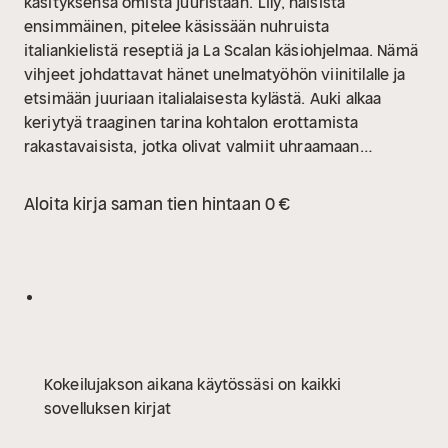
käsityksensä omista juuristaan.
Lily, naisista
ensimmäinen, pitelee käsissään nuhruista
italiankielistä reseptiä ja La Scalan käsiohjelmaa. Nämä
vihjeet johdattavat hänet unelmatyöhön viinitilalle ja
etsimään juuriaan italialaisesta kylästä. Auki alkaa
keriytyä traaginen tarina kohtalon erottamista
rakastavaisista, jotka olivat valmiit uhraamaan
kaiken.
Kun isoäidin mysteeri selviää, uskaltaako Lily
seurata omaa sydäntään?
Aloita kirja saman tien hintaan 0 €
Kokeilujakson aikana käytössäsi on kaikki
sovelluksen kirjat