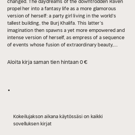
changed. The daydreams of the downtrodden Raven
propel her into a fantasy life as a more glamorous
version of herself: a party girl living in the world’s
tallest building, the Burj Khalifa. This latter’s
imagination then spawns a yet more empowered and
intense version of herself, as empress of a sequence
of events whose fusion of extraordinary beauty,
violence and sensuality is bewitching… A
Distinguished Favorite in the NYC Big Book Award
Aloita kirja saman tien hintaan 0 €
2021.
Kokeilujakson aikana käytössäsi on kaikki
sovelluksen kirjat