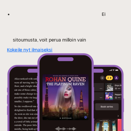
Ei
sitoumusta, voit perua milloin vain
Kokeile nyt ilmaiseksi