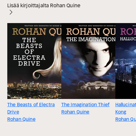
Lisää kirjoittajalta Rohan Quine
The Beasts of Electra
The Imagination Thief
Hallucina
Drive
Rohan Quine
Kong
Rohan Quine
Rohan Qu