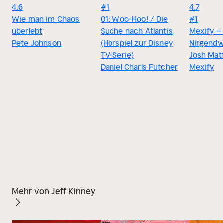
4.6
#1
4.7
Wie man im Chaos
01: Woo-Hoo! / Die
#1
überlebt
Suche nach Atlantis
Mexify – 
Pete Johnson
(Hörspiel zur Disney
Nirgend
TV-Serie)
Josh Mat
Daniel Charls Futcher
Mexify
Mehr von Jeff Kinney