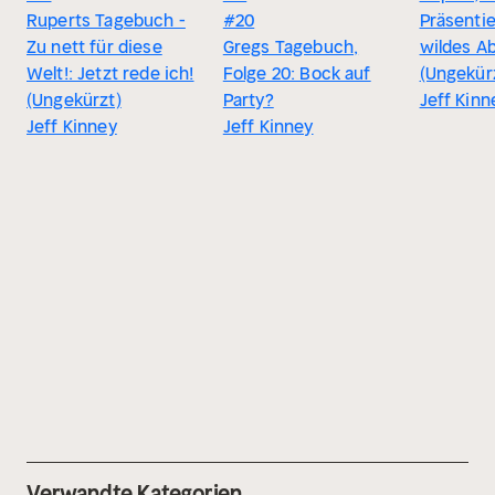
Ruperts Tagebuch -
#20
Präsentie
Zu nett für diese
Gregs Tagebuch,
wildes A
Welt!: Jetzt rede ich!
Folge 20: Bock auf
(Ungekür
(Ungekürzt)
Party?
Jeff Kinn
Jeff Kinney
Jeff Kinney
Verwandte Kategorien