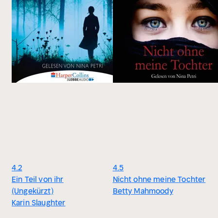
4.2
4.5
Ein Teil von ihr
Nicht ohne meine Tochter
(Ungekürzt)
Betty Mahmoody
Karin Slaughter