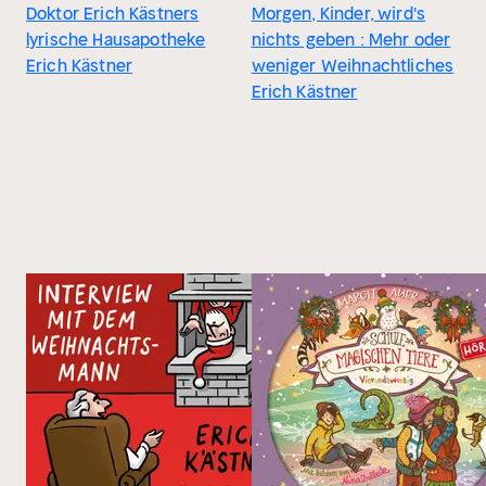
Doktor Erich Kästners
Morgen, Kinder, wird's
lyrische Hausapotheke
nichts geben : Mehr oder
Erich Kästner
weniger Weihnachtliches
Erich Kästner