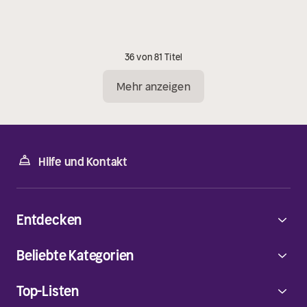
36 von 81 Titel
Mehr anzeigen
Hilfe und Kontakt
Entdecken
Beliebte Kategorien
Top-Listen