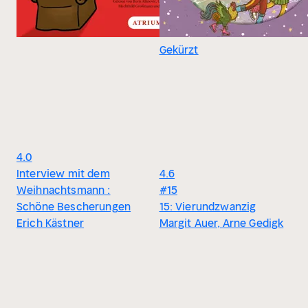
Gekürzt
4.0
Interview mit dem
4.6
Weihnachtsmann :
#15
Schöne Bescherungen
15: Vierundzwanzig
Erich Kästner
Margit Auer, Arne Gedigk