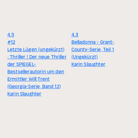
4.5
4.3
#12
Belladonna - Grant-
Letzte Lügen (ungekürzt)
County-Serie, Teil 1
: Thriller | Der neue Thriller
(Ungekürzt)
der SPIEGEL-
Karin Slaughter
Bestsellerautorin um den
Ermittler Will Trent
(Georgia-Serie, Band 12)
Karin Slaughter