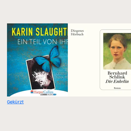
Gekürzt