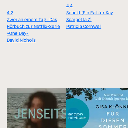
4.4
4.2
Schuld (Ein Fall für Kay
Zwei an einem Tag : Das
Scarpetta 7)
Hörbuch zur Netflix-Serie
Patricia Cornwell
»One Day«
David Nicholls