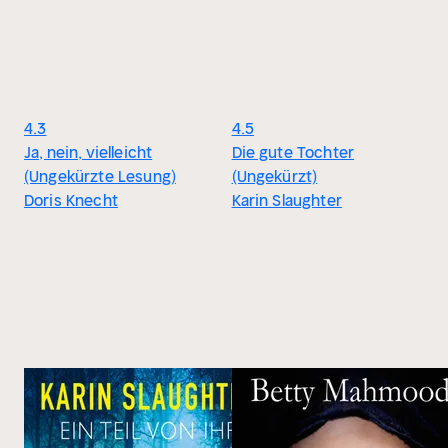
4.3
4.5
Ja, nein, vielleicht
Die gute Tochter
(Ungekürzte Lesung)
(Ungekürzt)
Doris Knecht
Karin Slaughter