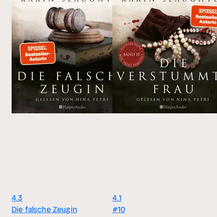
4.3
4.1
Die falsche Zeugin
#10