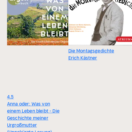
Die Montagsgedichte
Erich Kästner
4.5
Anna oder: Was von
einem Leben bleibt - Die
Geschichte meiner
Urgroßmutter