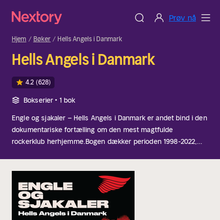
Prøv nå
Hjem
Bøker
Hells Angels i Danmark
Hells Angels i Danmark
4.2
(628)
Bokserier • 1 bok
Engle og sjakaler – Hells Angels i Danmark er andet bind i den
dokumentariske fortælling om den mest magtfulde
rockerklub herhjemme.
Bogen dækker perioden 1998-2022,
hvor Hells Angels igen står over for nye fjender, der
udfordrer rockernes position i underverdenen. Mens slaget i
1990’erne stod mellem HA og Bandidos, er det nu
gadebanderne, der har vokset sig stærke og udfordrer
rockerne på deres hjemmebane. I begyndelsen er rivalerne
fra Blågårds Plads, Mjølnerparken og Tingbjerg løst