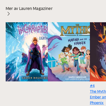
Mer av Lauren Magaziner
#4
The Myth
Ember an
Phoenix