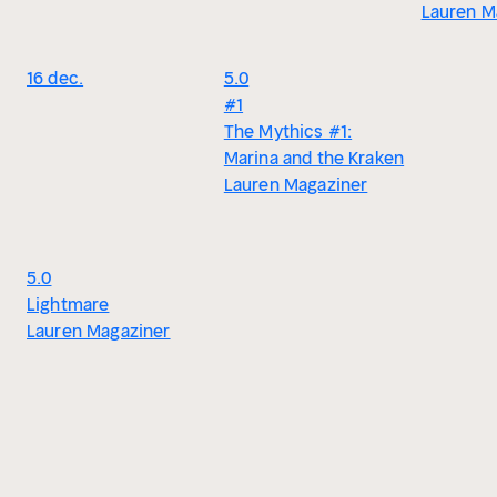
Lauren M
16 dec.
5.0
#1
The Mythics #1:
Marina and the Kraken
Lauren Magaziner
5.0
Lightmare
Lauren Magaziner