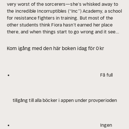
very worst of the sorcerers—she’s whisked away to
the incredible Incorruptibles (“Inc”) Academy, a school
for resistance fighters in training.
But most of the
other students think Fiora hasn’t earned her place
there, and when things start to go wrong and it seems
the sorcerers have a spy in the academy, all eyes are
on Fiora. With all odds stacked against her, can Fiora
Kom igång med den här boken idag för 0 kr
prove that she belongs?
Få full
tillgång till alla böcker i appen under provperioden
Ingen