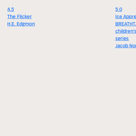
4.5
5.0
The Flicker
Ice Appre
H.E. Edgmon
BREATHT
children'
series
Jacob No