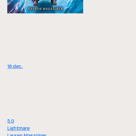
16 dec.
5.0
Lightmare
Lauren Magaziner