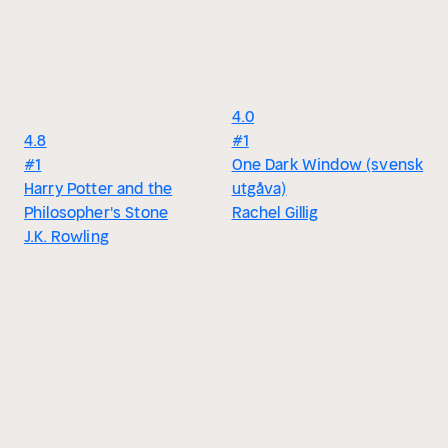
4.0
4.8
#1
#1
One Dark Window (svensk
Harry Potter and the
utgåva)
Philosopher's Stone
Rachel Gillig
J.K. Rowling