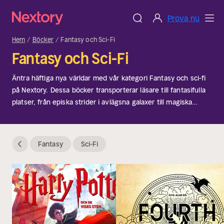
Prova nu
Hem
Böcker
Fantasy och Sci-Fi
Fantasy och Sci-Fi
Äntra häftiga nya världar med vår kategori Fantasy och sci-fi
på Nextory. Dessa böcker transporterar läsare till fantasifulla
platser, från episka strider i avlägsna galaxer till magiska
äventyr i mystiska länder. Perfekt för fans av spekulativ
fiktion som älskar att utforska det okända. Oavsett om du
gillar rymdsagor eller förtrollade skogar, erbjuder denna
Fantasy
Sci-Fi
kategori ett brett utbud av berättelser som tänjer på
verklighetens gränser.