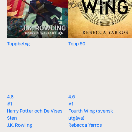
Toppbetyg
Topp 50
4.8
4.6
#1
#1
Harry Potter och De Vises
Fourth Wing (svensk
Sten
utgåva)
J.K. Rowling
Rebecca Yarros