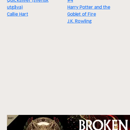
Quicksilver (svensk
#4
utgåva)
Harry Potter and the
Callie Hart
Goblet of Fire
J.K. Rowling