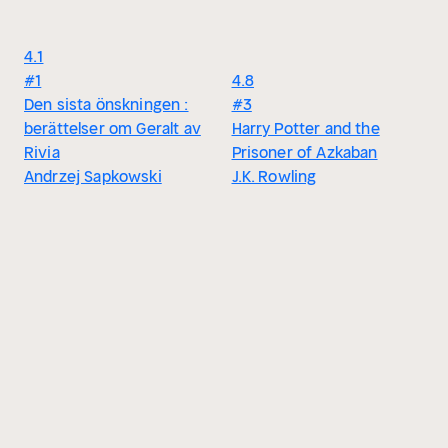
4.1
#1
4.8
Den sista önskningen :
#3
berättelser om Geralt av
Harry Potter and the
Rivia
Prisoner of Azkaban
Andrzej Sapkowski
J.K. Rowling