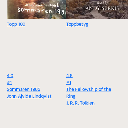
Topp 100
Toppbetyg
4.0
4.8
#1
#1
Sommaren 1985
The Fellowship of the
John Ajvide Lindqvist
Ring
J. R. R. Tolkien