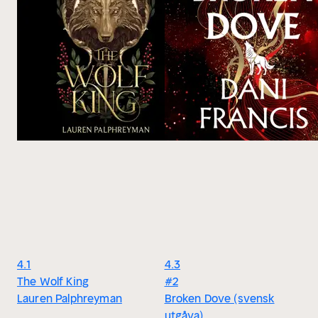
4.1
4.3
The Wolf King
#2
Lauren Palphreyman
Broken Dove (svensk
utgåva)