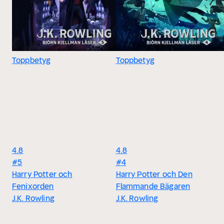
Toppbetyg
Toppbetyg
4.8
4.8
#5
#4
Harry Potter och
Harry Potter och Den
Fenixorden
Flammande Bägaren
J.K. Rowling
J.K. Rowling