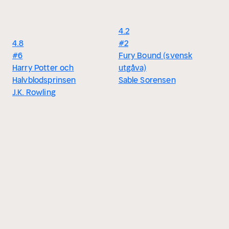
4.2
4.8
#2
#6
Fury Bound (svensk
Harry Potter och
utgåva)
Halvblodsprinsen
Sable Sorensen
J.K. Rowling