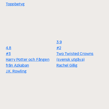
Toppbetyg
3.9
4.8
#2
#3
Two Twisted Crowns
Harry Potter och Fången
(svensk utgåva)
från Azkaban
Rachel Gillig
J.K. Rowling