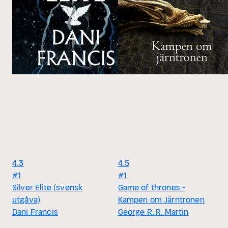
4.3
4.5
#1
#1
Silver Elite (svensk
Game of thrones -
utgåva)
Kampen om Järntronen
Dani Francis
George R. R. Martin