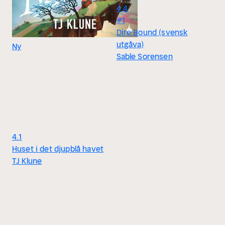
4.4
#1
Dire Bound (svensk
utgåva)
Ny
Sable Sorensen
4.1
Huset i det djupblå havet
TJ Klune