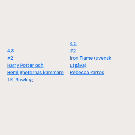
4.5
4.8
#2
#2
Iron Flame (svensk
Harry Potter och
utgåva)
Hemligheternas kammare
Rebecca Yarros
J.K. Rowling