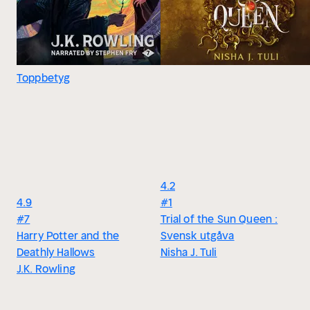
Toppbetyg
4.2
4.9
#1
#7
Trial of the Sun Queen :
Harry Potter and the
Svensk utgåva
Deathly Hallows
Nisha J. Tuli
J.K. Rowling