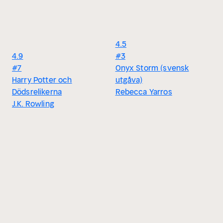
4.5
4.9
#3
#7
Onyx Storm (svensk
Harry Potter och
utgåva)
Dödsrelikerna
Rebecca Yarros
J.K. Rowling