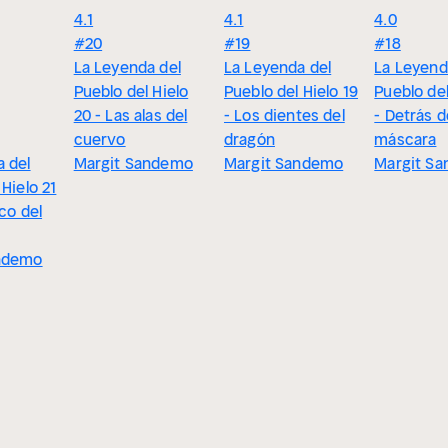
4.1
4.1
4.0
#20
#19
#18
La Leyenda del
La Leyenda del
La Leyend
Pueblo del Hielo
Pueblo del Hielo 19
Pueblo del
20 - Las alas del
- Los dientes del
- Detrás d
cuervo
dragón
máscara
 del
Margit Sandemo
Margit Sandemo
Margit S
 Hielo 21
nco del
ndemo