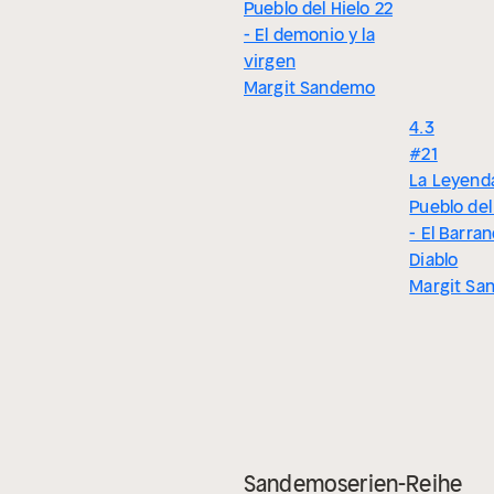
Pueblo del Hielo 22
- El demonio y la
virgen
Margit Sandemo
4.3
#21
La Leyenda
Pueblo del
- El Barra
Diablo
Margit Sa
Sandemoserien-Reihe