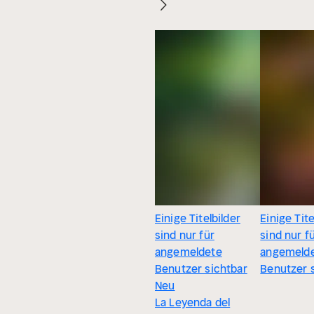
Einige Titelbilder
Einige Tite
sind nur für
sind nur f
angemeldete
angemeld
Benutzer sichtbar
Benutzer 
Neu
La Leyenda del