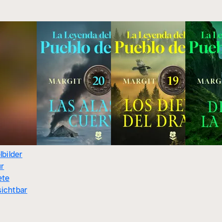
lbilder
ür
ete
sichtbar