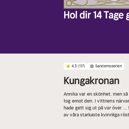
Hol dir 14 Tage
4.3
(117)
Sandemoserien
Kungakronan
Annika var en skönhet, men så b
tog emot den.
I vittnens närva
hade gett sig ut på var över ...
av våra starkaste kvinnliga röst