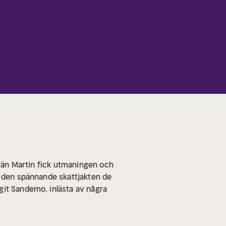
rrän Martin fick utmaningen och
an den spännande skattjakten de
it Sandemo, inlästa av några