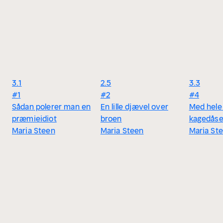
3.1
2.5
3.3
#1
#2
#4
Sådan polerer man en
En lille djævel over
Med hele
præmieidiot
broen
kagedås
Maria Steen
Maria Steen
Maria St