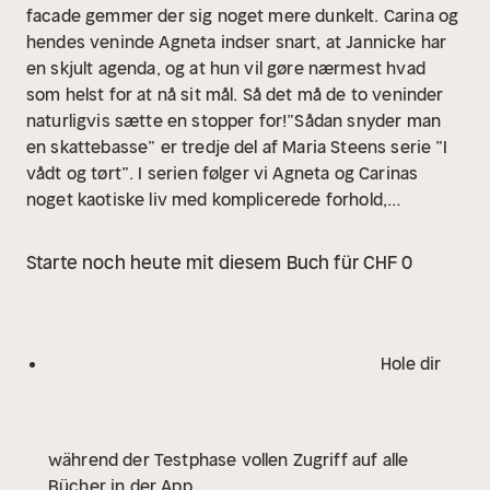
facade gemmer der sig noget mere dunkelt. Carina og
hendes veninde Agneta indser snart, at Jannicke har
en skjult agenda, og at hun vil gøre nærmest hvad
som helst for at nå sit mål. Så det må de to veninder
naturligvis sætte en stopper for!”Sådan snyder man
en skattebasse” er tredje del af Maria Steens serie ”I
vådt og tørt”. I serien følger vi Agneta og Carinas
noget kaotiske liv med komplicerede forhold,
dysfunktionelle ægteskaber og mærkelige
misforståelser. Men takket være deres stærke
Starte noch heute mit diesem Buch für CHF 0
venskab, opfindsomhed og handlekraft formår de på
en eller anden måde altid at finde en løsning til sidst.
Hole dir
während der Testphase vollen Zugriff auf alle
Bücher in der App