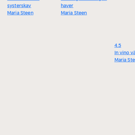
systerskav
haver
Maria Steen
Maria Steen
4.5
In vino v
Maria St