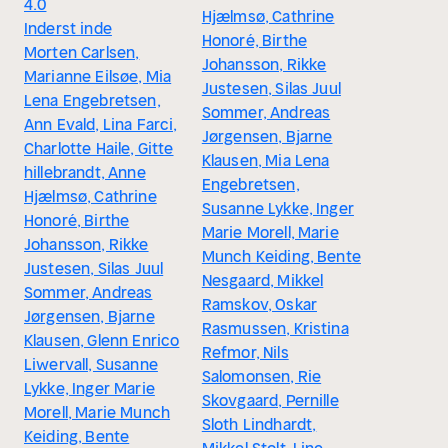
4.0
Hjælmsø, Cathrine
Inderst inde
Honoré, Birthe
Morten Carlsen,
Johansson, Rikke
Marianne Eilsøe, Mia
Justesen, Silas Juul
Lena Engebretsen,
Sommer, Andreas
Ann Evald, Lina Farci,
Jørgensen, Bjarne
Charlotte Haile, Gitte
Klausen, Mia Lena
hillebrandt, Anne
Engebretsen,
Hjælmsø, Cathrine
Susanne Lykke, Inger
Honoré, Birthe
Marie Morell, Marie
Johansson, Rikke
Munch Keiding, Bente
Justesen, Silas Juul
Nesgaard, Mikkel
Sommer, Andreas
Ramskov, Oskar
Jørgensen, Bjarne
Rasmussen, Kristina
Klausen, Glenn Enrico
Refmor, Nils
Liwervall, Susanne
Salomonsen, Rie
Lykke, Inger Marie
Skovgaard, Pernille
Morell, Marie Munch
Sloth Lindhardt,
Keiding, Bente