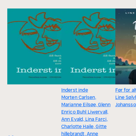
Inderst inde
Før for al
Morten Carlsen,
Line Sølv
Marianne Eilsøe, Glenn
Johanss
Enrico Buhl Liwervall,
Ann Evald, Lina Farci,
Charlotte Haile, Gitte
hillebrandt, Anne