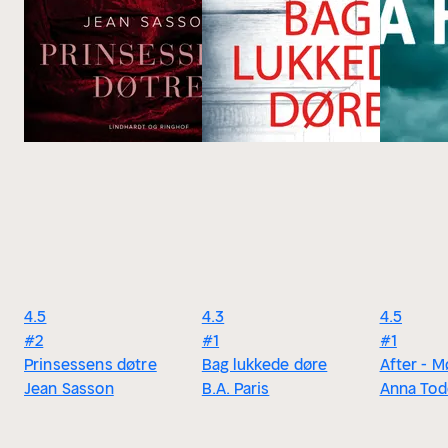
4.5
4.3
4.5
#2
#1
#1
Prinsessens døtre
Bag lukkede døre
After - 
Jean Sasson
B.A. Paris
Anna Tod