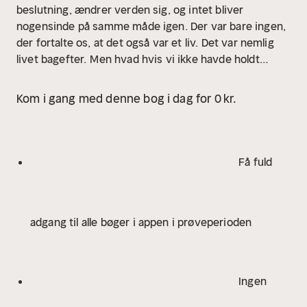
beslutning, ændrer verden sig, og intet bliver
nogensinde på samme måde igen. Der var bare ingen,
der fortalte os, at det også var et liv. Det var nemlig
livet bagefter.
Men hvad hvis vi ikke havde holdt
vejret dengang – tror du så, det havde gjort en
forskel?
Tror du?
Forfatter Line Sølvhøj Johansson (f.
Kom i gang med denne bog i dag for 0 kr.
1982) debuterer med en rørende roman om kroppens
fængsel og hjertets længsel. ”Vingebarn” er historien
om livets pludselige drejning, hvor tre mennesker
væltes omkuld af en ubarmhjertig hændelse. Kampen i
Få fuld
livets modpol er ikke nem, når angsten er den største
drivkraft i hjertet – angsten for døden, for at være
utilstrækkelig, for at leve ulykkeligt og for at såre dem,
adgang til alle bøger i appen i prøveperioden
man elsker højest.
Sammen og hver for sig må de
kæmpe sig igennem erkendelsen af, at kærlighed også
har en vrangside.
Ingen