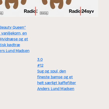
"Beauty Queen"
vaniljekorn, en
 Hvidnæse og et
tisk kødtræ
ers Lund Madsen
3.0
#12
Sug og spul, den
fineste bamse og et
helt særligt kaffefilter
Anders Lund Madsen