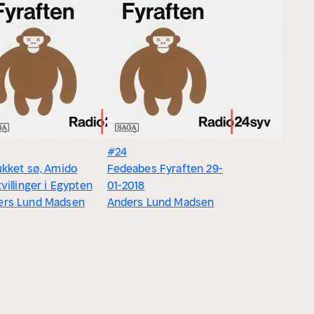
#24
ukket sø, Amido
Fedeabes Fyraften 29-
tvillinger i Egypten
01-2018
ers Lund Madsen
Anders Lund Madsen