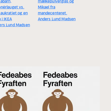
abarn,
mælkepulverglas og
nérlauget vs.
Mikael fra
aukratiet og en
mandecenteret.
o i IKEA
Anders Lund Madsen
ers Lund Madsen