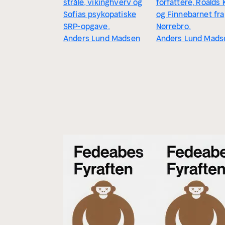
stråle, vikinghverv og
forfattere, Roalds 
Sofias psykopatiske
og Finnebarnet fra
SRP-opgave.
Nørrebro.
Anders Lund Madsen
Anders Lund Mads