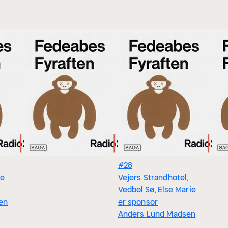
#28
ke
Vejers Strandhotel,
Vedbøl Sø, Else Marie
en
er sponsor
Anders Lund Madsen