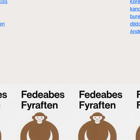
Kiss
Kore
kano
bure
en
dild
And