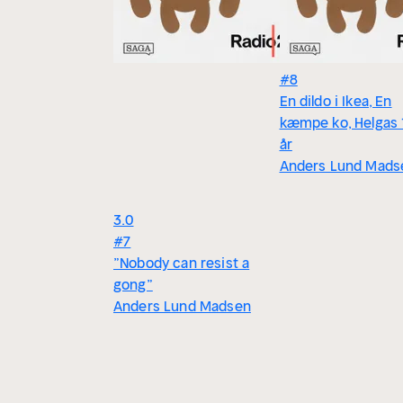
#8
En dildo i Ikea, En
kæmpe ko, Helgas 
år
Anders Lund Mads
3.0
#7
”Nobody can resist a
gong”
Anders Lund Madsen