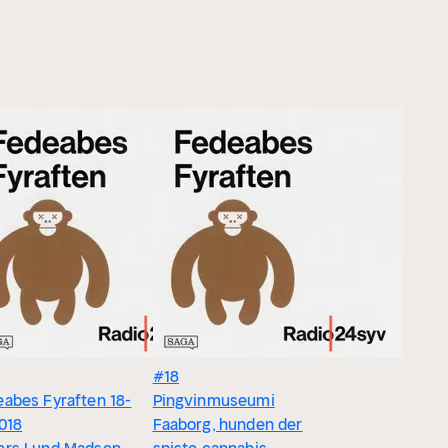
#18
abes Fyraften 18-
Pingvinmuseumi
018
Faaborg, hunden der