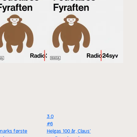
3.0
#6
marks første
Helgas 100 år, Claus’