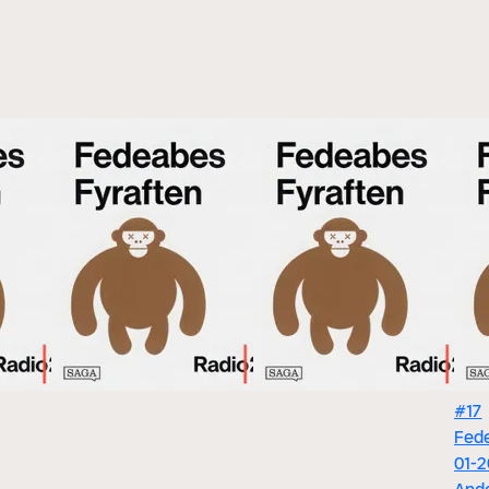
#17
Fede
01-2