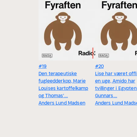
#19
#20
Den terapeutiske
Lise har været offl
fugleedderkop, Marie
en uge, Amido har
Louises kartoffelkamp
tvillinger i Egypte
og Thomas'...
Gunnars...
Anders Lund Madsen
Anders Lund Mads