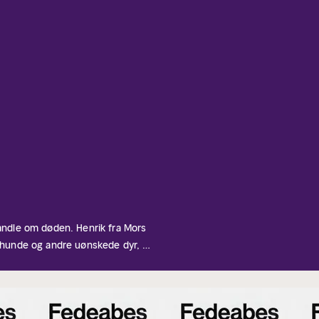
handle om døden. Henrik fra Mors
århunde og andre uønskede dyr, og
 Hvalekspert Carl Kinze fortæller
yhvalfoster indeni. Celine er
 gaden, og hun er stukket af
ften.
Fedeabes Fyraften
Hold