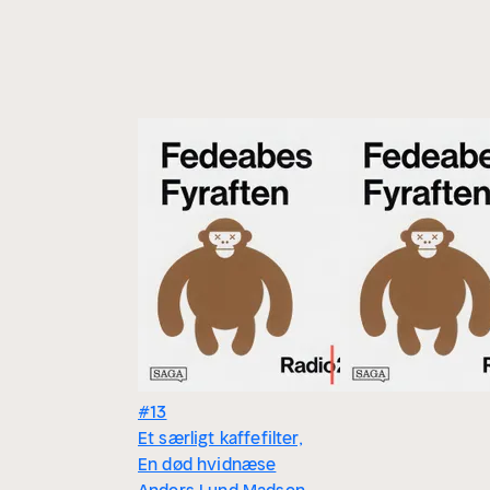
#13
Et særligt kaffefilter,
En død hvidnæse