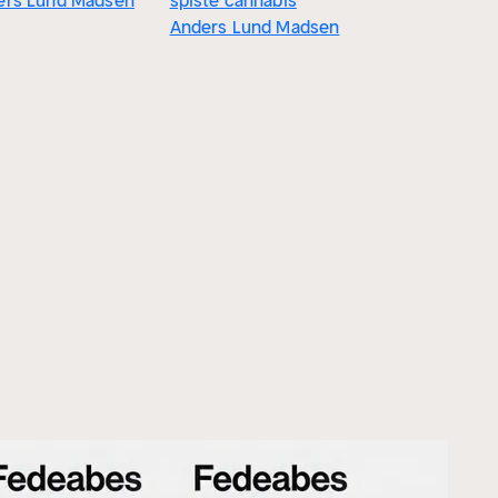
ers Lund Madsen
spiste cannabis
Anders Lund Madsen