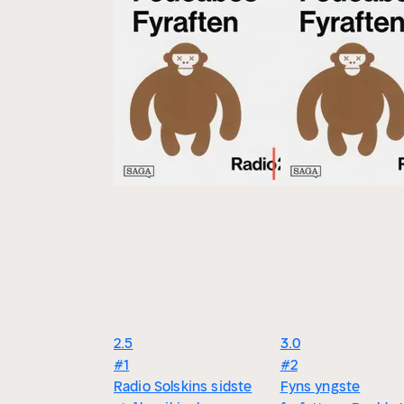
fyraften med Fedeabe – som Anders Lund Madsen 
Fyraften er programmet til dig, som tager hjem fr
noget før du kan sige til dig selv, at lige præcis 
ligegyldig trædesten på vej mod graven - men de
gennemleve. Fordi den er fuld af oversete mirakle
fordi den betyder alverden for nogen. Fedeabe vi
noget for alverden.
Anders Lund Madsen er uddann
for sin medvirken i Zirkus Nemo med Søren Øster
Anders Breinholt og som vært på Det Nye Talks
Sammen med sin bror Peter Lund Madsen har han
Bellevue Teatret og i Bremen
2.5
3.0
#1
#2
Radio Solskins sidste
Fyns yngste