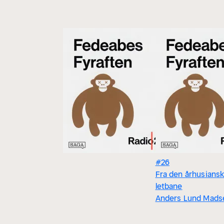
#26
Fra den århusians
letbane
Anders Lund Mads