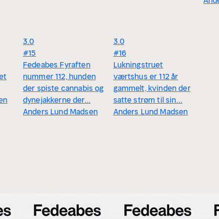
And
3.0
3.0
#15
#16
Fedeabes Fyraften
Lukningstruet
et
nummer 112, hunden
værtshus er 112 år
der spiste cannabis og
gammelt, kvinden der
en
dynejakkerne der...
satte strøm til sin...
Anders Lund Madsen
Anders Lund Madsen