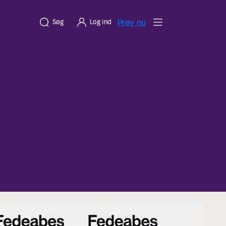
Prøv nu
Søg
Log ind