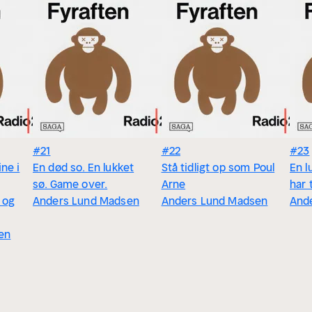
#21
#22
#23
ine i
En død so. En lukket
Stå tidligt op som Poul
En l
sø. Game over.
Arne
har 
n og
Anders Lund Madsen
Anders Lund Madsen
And
en