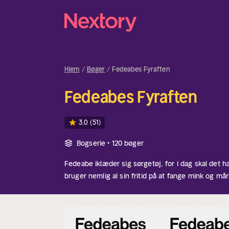
Hjem
Bøger
Fedeabes Fyraften
Fedeabes Fyraften
3.0
(51)
Bogserie • 120 bøger
Fedeabe iklæder sig sørgetøj, for i dag skal det 
bruger nemlig al sin fritid på at fange mink og m
så slår han dem ihjel for at holde bestanden nede.
om en død hvidnæsehval, der gemte på et lille bab
dagens lyspunkt og samtidig også dagens mand på
hjemmefra, fordi hendes roomie holder Valentinsa