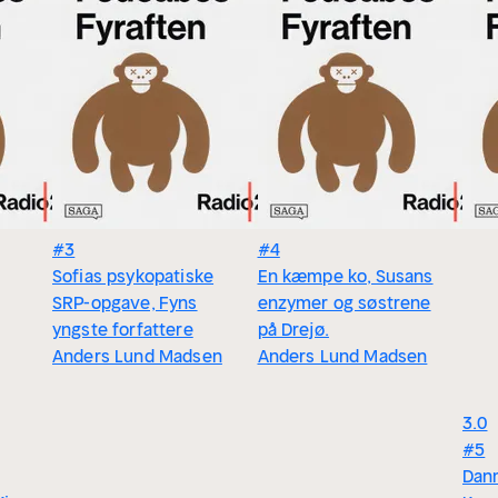
kalder sig på Twitter. Fedeabes
a arbejde, og stadig mangler
denne dag ikke blot var endnu en
rimod en dag, som var værd at
r og undertrykte tragedier. Og
l have, at den også skal betyde
et journalist, men er mest kendt
gaard, De Sorte Spejdere med
how - med Anders Lund Madsen.
#3
#4
 optrådt med flere shows på
Sofias psykopatiske
En kæmpe ko, Susans
SRP-opgave, Fyns
enzymer og søstrene
yngste forfattere
på Drejø.
Anders Lund Madsen
Anders Lund Madsen
3.0
#5
Dan