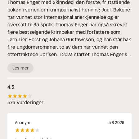
Thomas Enger med Skinndød, den første, frittstående
boken i serien om krimjournalist Henning Juul. Bøkene
har vunnet stor internasjonal anerkjennelse og er
oversatt til 35 språk. Thomas Enger har også skrevet
flere bestselgende krimbøker med forfattere som
Jørn Lier Horst og Johana Gustawsson, og han står bak
fire ungdomsromaner, to av dem har vunnet den
ettertraktede Uprisen. I 2023 startet Thomas Enger sin
egen krimfestival på Jessheim. Ved siden av
Les mer
forfatterskapet skriver og spiller han musikk. Enger
bor på Grünerløkka i Oslo.Ugress, den sjette
krimromanen om Henning Juul, utgis for første gang
4.3
sommeren 2026.
576 vurderinger
Anonym
5.8.2026