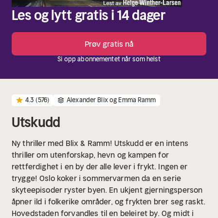
Les og lytt gratis i 14 dager
Prøv gratis nå
Si opp abonnementet når som helst
4.3
(576)
Alexander Blix og Emma Ramm
Utskudd
Ny thriller med Blix & Ramm! Utskudd er en intens
thriller om utenforskap, hevn og kampen for
rettferdighet i en by der alle lever i frykt. Ingen er
trygge!
Oslo koker i sommervarmen da en serie
skyteepisoder ryster byen. En ukjent gjerningsperson
åpner ild i folkerike områder, og frykten brer seg raskt.
Hovedstaden forvandles til en beleiret by. Og midt i