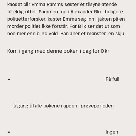
kaoset blir Emma Ramms søster et tilsynelatende
tilfeldig offer.
Sammen med Alexander Blix, tidligere
politietterforsker, kaster Emma seg inn i jakten på en
morder politiet ikke forstår. For Blix ser det ut som
noe mer enn blind vold. Han aner et mønster: en skjult
plan med et personlig hevnmotiv.
Mens dødstallene
stiger og panikken brer seg, forsøker Blix og Ramm å
Kom i gang med denne boken i dag for 0 kr
stanse en mann som har mistet alt – og ikke har noe
igjen å tape.
Få full
tilgang til alle bøkene i appen i prøveperioden
Ingen