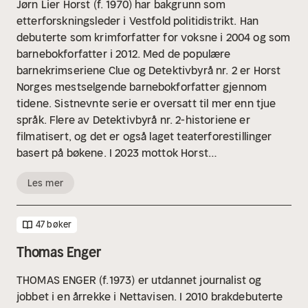
Jørn Lier Horst (f. 1970) har bakgrunn som
etterforskningsleder i Vestfold politidistrikt. Han
debuterte som krimforfatter for voksne i 2004 og som
barnebokforfatter i 2012. Med de populære
barnekrimseriene Clue og Detektivbyrå nr. 2 er Horst
Norges mestselgende barnebokforfatter gjennom
tidene. Sistnevnte serie er oversatt til mer enn tjue
språk. Flere av Detektivbyrå nr. 2-historiene er
filmatisert, og det er også laget teaterforestillinger
basert på bøkene. I 2023 mottok Horst
Teskjekjerringprisen sammen med illustratør Hans
Les mer
Jørgen Sandnes.
47 bøker
Thomas Enger
THOMAS ENGER (f.1973) er utdannet journalist og
jobbet i en årrekke i Nettavisen. I 2010 brakdebuterte