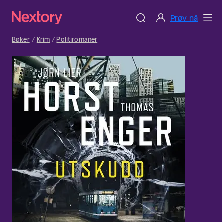
Prøv nå
Bøker
Krim
Politiromaner