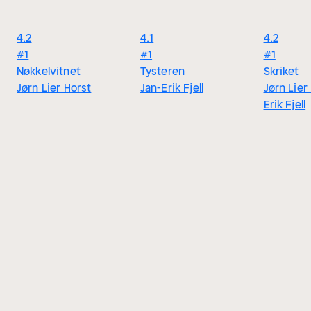
4.2
4.1
4.2
#1
#1
#1
Nøkkelvitnet
Tysteren
Skriket
Jørn Lier Horst
Jan-Erik Fjell
Jørn Lier
Erik Fjell