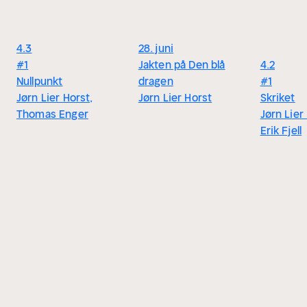
4.3
28. juni
#1
Jakten på Den blå
4.2
Nullpunkt
dragen
#1
Jørn Lier Horst,
Jørn Lier Horst
Skriket
Thomas Enger
Jørn Lier
Erik Fjell