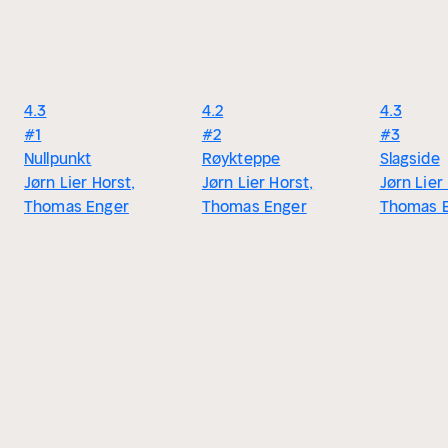
4.3
4.2
4.3
#1
#2
#3
Nullpunkt
Røykteppe
Slagside
Jørn Lier Horst,
Jørn Lier Horst,
Jørn Lier
Thomas Enger
Thomas Enger
Thomas 