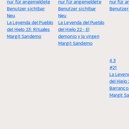
nur für angemeldete
nur für angemeldete
nur für 
Benutzer sichtbar
Benutzer sichtbar
Benutzer
Neu
Neu
La Leyenda del Pueblo
La Leyenda del Pueblo
del Hielo 23: Rituales
del Hielo 22 - El
Margit Sandemo
demonio y la virgen
Margit Sandemo
4.3
#21
La Leyen
del Hielo 
Barranco 
Margit S