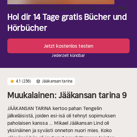
Titelbilder sind nur für angemeldete Benutzer sichtbar
Hol dir 14 Tage gratis Bücher und
Hörbücher
Jetzt kostenlos testen
Jederzeit kündbar
4.1
(236)
Jääkansan tarina
Muukalainen: Jääkansan tarina 9
JÄÄKANSAN TARINA kertoo pahan Tengelin
jälkeläisistä, joiden esi-isä oli tehnyt sopimuksen
paholaisen kanssa ...
Mikael Jääkansan Lind oli
yksinäinen ja syvästi onneton nuori mies. Koko