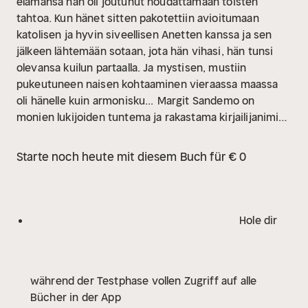
elämänsä hän oli joutunut noudattamaan toisten
tahtoa. Kun hänet sitten pakotettiin avioitumaan
katolisen ja hyvin siveellisen Anetten kanssa ja sen
jälkeen lähtemään sotaan, jota hän vihasi, hän tunsi
olevansa kuilun partaalla. Ja mystisen, mustiin
pukeutuneen naisen kohtaaminen vieraassa maassa
oli hänelle kuin armonisku...
Margit Sandemo on
monien lukijoiden tuntema ja rakastama kirjailijanimi
Skandlnaviassa. Hän syntyi Valdresissa, Norjassa
vuonna 1924, mutta varttui aikuiseksi Ruotsissa.
Starte noch heute mit diesem Buch für € 0
Hänen kirjasarjansa JÄÄKANSAN TARINA on
muodostunut suureksi menestykseksi kaikissa
Skandinavian maissa. Nyt jo myyty yli 37 miljoonaa
kirjaa!
Hole dir
während der Testphase vollen Zugriff auf alle
Bücher in der App