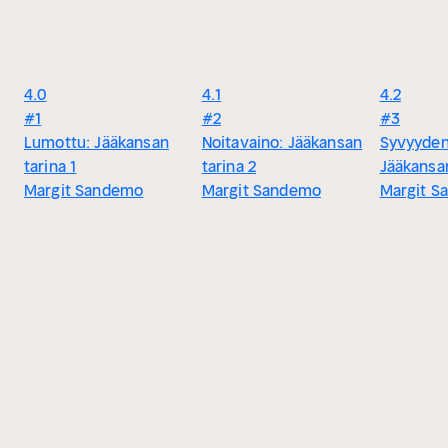
4.0
4.1
4.2
#1
#2
#3
Lumottu: Jääkansan
Noitavaino: Jääkansan
Syvyyden
tarina 1
tarina 2
Jääkansan
Margit Sandemo
Margit Sandemo
Margit S