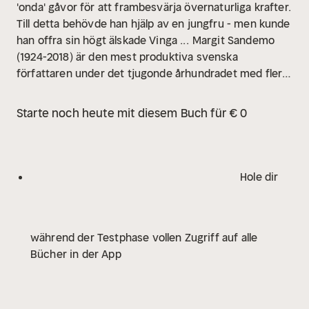
'onda' gåvor för att frambesvärja övernaturliga krafter.
Till detta behövde han hjälp av en jungfru - men kunde
han offra sin högt älskade Vinga ...
Margit Sandemo
(1924-2018) är den mest produktiva svenska
författaren under det tjugonde århundradet med fler
än 170 böcker utgivna och över 40 miljoner sålda
exemplar i Skandinavien. SAGAN OM ISFOLKET är
Starte noch heute mit diesem Buch für € 0
hennes mästerverk och den mest kända serien.
Hole dir
während der Testphase vollen Zugriff auf alle
Bücher in der App