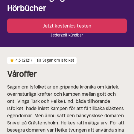
Hörbücher
Jetzt kostenlos testen
Jederzeit kündbar
4.5
(2121)
Sagan om isfolket
Våroffer
Sagan om Isfolket är en gripande krönika om kärlek,
övernaturliga krafter och kampen mellan gott och
ont.
Vinga Tark och Heike Lind, båda tillhörande
Isfolket, hade inlett kampen för att få tillbaka släktens
egendomar. Men ännu satt den hänsynslöse domaren
Snivel på Gråstensholm, Heikes rättmätiga arv. För att
besegra domaren var Heike tvungen att använda sina