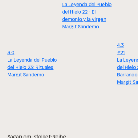
La Leyenda del Pueblo
del Hielo 22 - El
demonio y la virgen
Margit Sandemo
4.3
3.0
#21
La Leyenda del Pueblo
La Leyen
del Hielo 23: Rituales
del Hielo 
Margit Sandemo
Barranco 
Margit S
Sagan om isfolket-Reihe