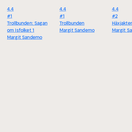
4.4
4.4
4.4
#1
#1
#2
Trollbunden: Sagan
Trollbunden
Häxjakte
om Isfolket 1
Margit Sandemo
Margit S
Margit Sandemo