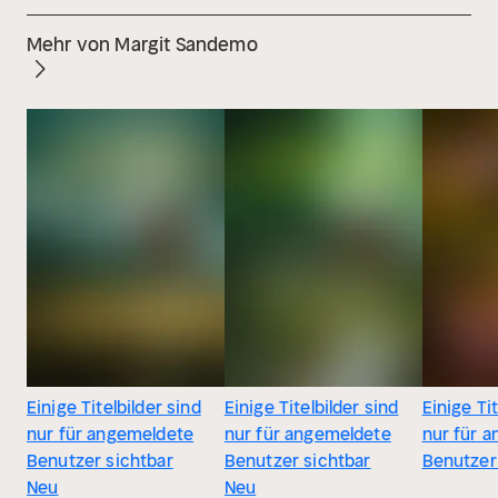
Mehr von Margit Sandemo
Einige Titelbilder sind
Einige Titelbilder sind
Einige Tit
nur für angemeldete
nur für angemeldete
nur für 
Benutzer sichtbar
Benutzer sichtbar
Benutzer
Neu
Neu