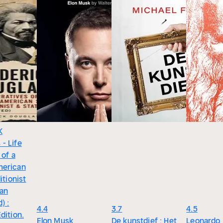
K
- Life
 of a
merican
itionist
an
) :
4.4
3.7
4.5
dition.
Elon Musk
De kunstdief : Het
Leonardo 