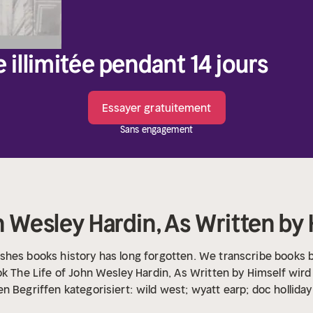
e illimitée pendant 14 jours
Essayer gratuitement
Sans engagement
n Wesley Hardin, As Written by
shes books history has long forgotten. We transcribe books b
k The Life of John Wesley Hardin, As Written by Himself wir
n Begriffen kategorisiert:
wild west; wyatt earp; doc holliday