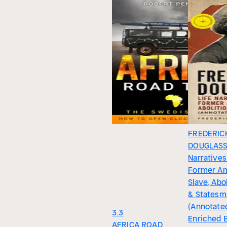
FREDERIC
DOUGLASS 
Narratives
Former A
Slave, Abol
& Statesm
(Annotated
3.3
Enriched E
AFRICA ROAD