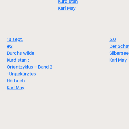
Kurdistan
Karl May
18 sept.
5.0
#2
Der Scha
Durchs wilde
Silbersee
Kurdistan :
Karl May
Orientzyklus – Band 2
· Ungekürztes
Hörbuch
Karl May