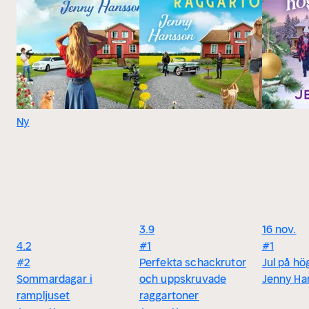
Ny
3.9
16 nov.
4.2
#1
#1
#2
Perfekta schackrutor
Jul på hög
Sommardagar i
och uppskruvade
Jenny Ha
rampljuset
raggartoner