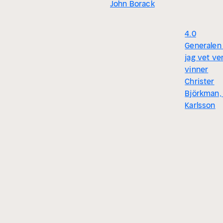
John Borack
4.0
Generalen 
jag vet v
vinner
Christer
Björkman, 
Karlsson