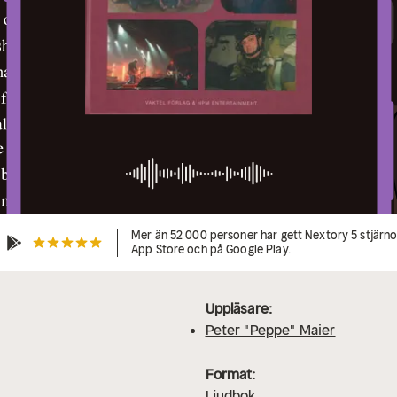
Mer än 52 000 personer har gett Nextory 5 stjärnor
App Store och på Google Play.
Uppläsare:
Peter "Peppe" Maier
Format:
Ljudbok