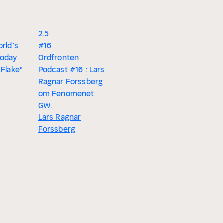
2.5
3.7
4.2
orld’s
#16
Sanningen om
Karl Gerh
Today
Ordfronten
Zarah Leander
Estradör 
"Flake"
Podcast #16 : Lars
Bosse Schön
provokat
Ragnar Forssberg
Kalle Lind
om Fenomenet
GW.
Lars Ragnar
Forssberg