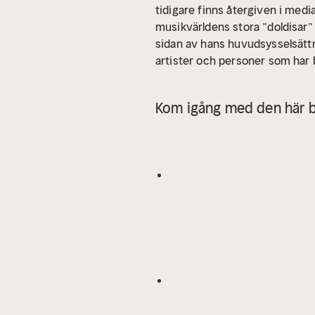
tidigare finns återgiven i media
musikvärldens stora ”doldisar
sidan av hans huvudsysselsättn
artister och personer som har 
Babs – Titti Sjöblom – Miriam 
med Resten – Lasse Tuna Olofs
Kom igång med den här b