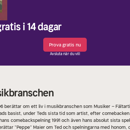
ratis i 14 dagar
Prova gratis nu
Avsluta när du vill
usikbranschen
96 berättar om
ett liv i musikbranschen som Musiker – Fältart
ds basist, under Teds sista tid som artist, efter comebacken
 hans comebackspelning 1991 och även hans absolut sista spe
erättar ”Peppe” Maier om Ted och spelningarna med honom, de