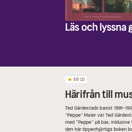
Läs och lyssna g
3.0
(2)
Härifrån till m
Ted Gärdestads basist 1991–19
”Peppe” Maier var Ted Gärdesta
med ”Peppe” på bas, inklusive
den här öppenhjärtiga boken b