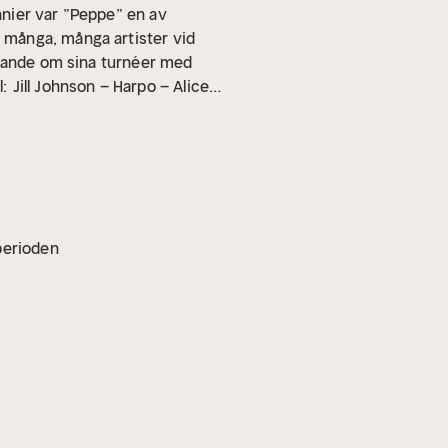
nier var ”Peppe” en av
 många, många artister vid
ngande om sina turnéer med
l:
Jill Johnson – Harpo – Alice
– Toto – Tove Jaarnek – Östen
vperioden