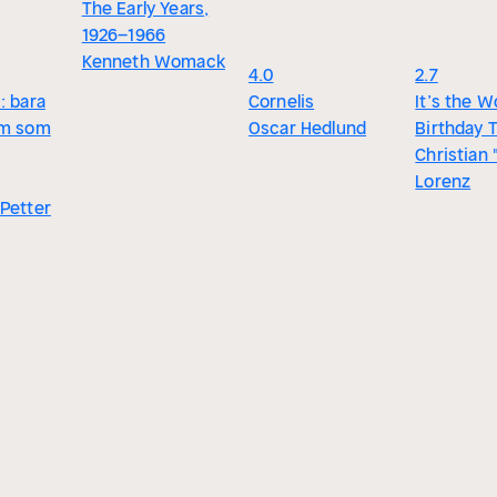
The Early Years,
1926–1966
Kenneth Womack
4.0
2.7
: bara
Cornelis
It’s the W
em som
Oscar Hedlund
Birthday 
Christian 
Lorenz
Petter