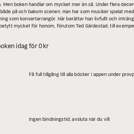
.
Men boken handlar om mycket mer än så. Under flera decen
” både på och bakom scenen. Han har som musiker spelat med
ing som konsertarrangör. Här berättar han livfullt och inträ
betytt mycket för honom, förutom Ted Gärdestad, till exempe
Makeba – Joe Cocker – 10CC – Michael Ruff – Angélique Kidjo 
son och många, många fler.
oken idag för 0 kr
Få full tillgång till alla böcker i appen under pro
Ingen bindningstid, avsluta när du vill