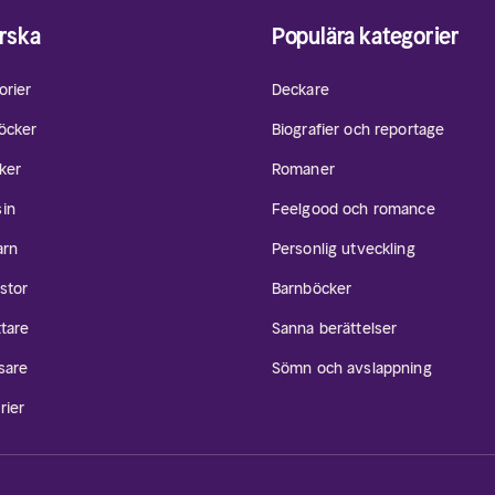
rska
Populära kategorier
orier
Deckare
öcker
Biografier och reportage
ker
Romaner
in
Feelgood och romance
arn
Personlig utveckling
stor
Barnböcker
ttare
Sanna berättelser
sare
Sömn och avslappning
rier