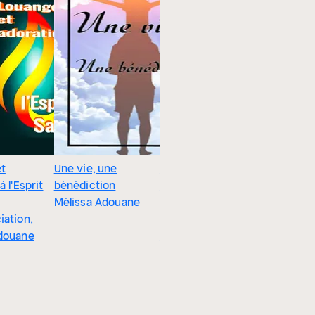
t
Une vie, une
#1
à l'Esprit
bénédiction
L'hécatombe -
Mélissa Adouane
Tome 1 : Signe de
iation,
la fin des temps
douane
Mélissa Adouane