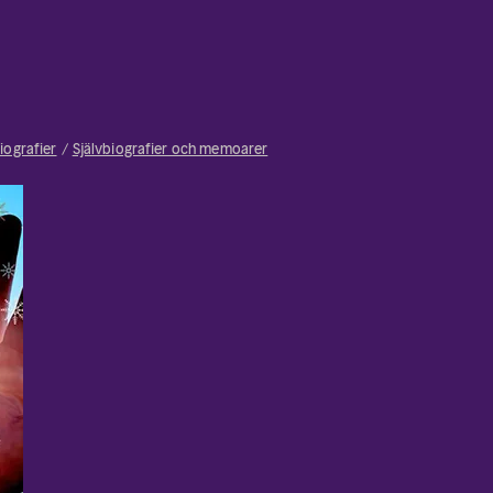
iografier
Självbiografier och memoarer