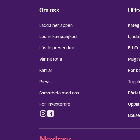
Om oss
Utfo
Ladda ner appen
Kateg
Lös in kampanjkod
Ljudb
Lös in presentkort
E-böc
Vår historia
Magas
Karriär
För b
Press
Toppli
Samarbeta med oss
Förfa
För investerare
Upplä
Bokse