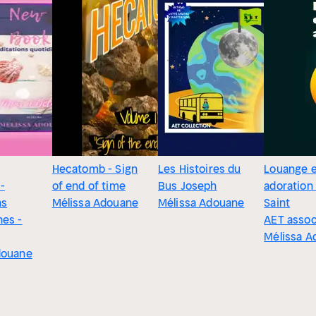
Hecatomb - Sign
Les Histoires du
Louange e
-
of end of time
Bus Joseph
adoration 
ns
Mélissa Adouane
Mélissa Adouane
Saint
nes -
AET assoc
Mélissa A
douane