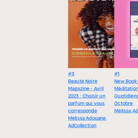
#3
#1
Beauté Noire
New Book 
Magazine - Avril
Méditatio
2023 : Choisir un
Quotidien
parfum qui vous
Octobre
corresponde
Mélissa A
Mélissa Adouane,
AdCollection