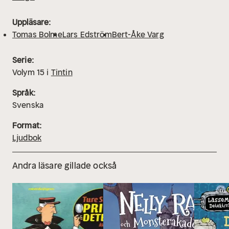
Uppläsare:
Tomas Bolme
Lars Edström
Bert-Åke Varg
Serie:
Volym
15
i
Tintin
Språk:
Svenska
Format:
Ljudbok
Andra läsare gillade också