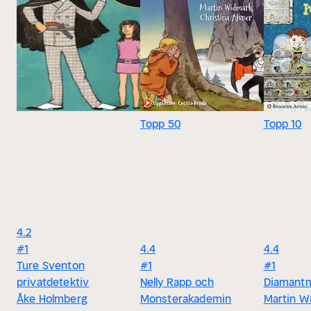
Topp 50
Topp 10
4.2
#1
4.4
4.4
Ture Sventon
#1
#1
privatdetektiv
Nelly Rapp och
Diamantm
Åke Holmberg
Monsterakademin
Martin W