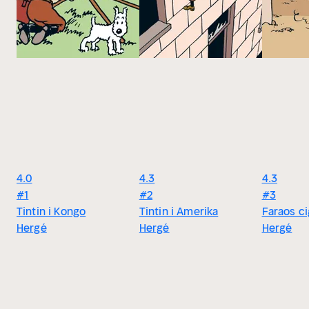
4.0
4.3
4.3
#1
#2
#3
Tintin i Kongo
Tintin i Amerika
Faraos ci
Hergé
Hergé
Hergé