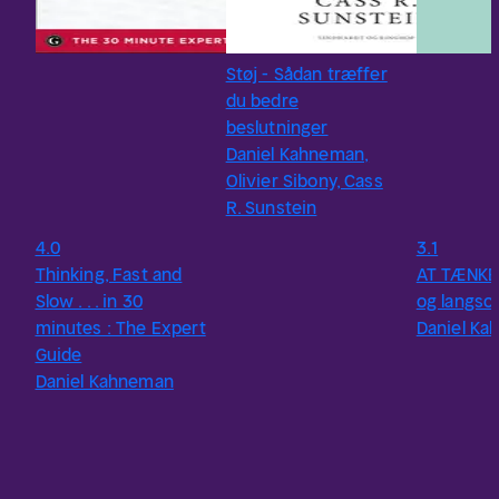
Støj - Sådan træffer
du bedre
beslutninger
Daniel Kahneman,
Olivier Sibony, Cass
R. Sunstein
4.0
3.1
Thinking, Fast and
AT TÆNKE 
Slow . . . in 30
og langso
minutes : The Expert
Daniel K
Guide
Daniel Kahneman