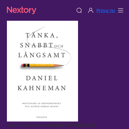
Prova nu
Tyvärr är det här innehållet inte tillgängligt