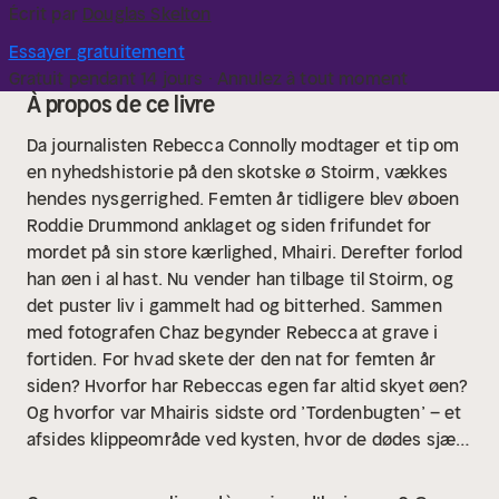
Écrit par
Douglas Skelton
Essayer gratuitement
Gratuit pendant 14 jours · Annulez à tout moment
À propos de ce livre
Da journalisten Rebecca Connolly modtager et tip om
en nyhedshistorie på den skotske ø Stoirm, vækkes
hendes nysgerrighed. Femten år tidligere blev øboen
Roddie Drummond anklaget og siden frifundet for
mordet på sin store kærlighed, Mhairi. Derefter forlod
han øen i al hast. Nu vender han tilbage til Stoirm, og
det puster liv i gammelt had og bitterhed.
Sammen
med fotografen Chaz begynder Rebecca at grave i
fortiden. For hvad skete der den nat for femten år
siden? Hvorfor har Rebeccas egen far altid skyet øen?
Og hvorfor var Mhairis sidste ord ’Tordenbugten’ – et
afsides klippeområde ved kysten, hvor de dødes sjæle
ifølge de lokale sagn forlader denne jord?
Rebecca og
Chaz møder dog en mur af tavshed fra øens beboere,