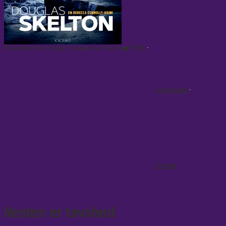
Évaluation de 3.6 sur 5, basée sur 9 avis
3.6
(9)
Livre audio
E-book
Resten er tavshed