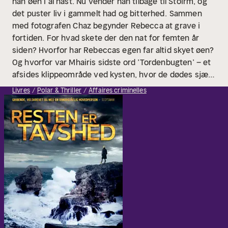
han øen i al hast. Nu vender han tilbage til Stoirm, og
det puster liv i gammelt had og bitterhed.
Sammen
med fotografen Chaz begynder Rebecca at grave i
fortiden. For hvad skete der den nat for femten år
siden? Hvorfor har Rebeccas egen far altid skyet øen?
Og hvorfor var Mhairis sidste ord ’Tordenbugten’ – et
afsides klippeområde ved kysten, hvor de dødes sjæle
ifølge de lokale sagn forlader denne jord?
Rebecca og
Livres
Polar & Thriller
Affaires criminelles
Chaz møder dog en mur af tavshed fra øens beboere,
som dækker over hinanden og værner om øens
uhyggelige hemmeligheder. Og da tavsheden endelig
brydes, tvinges Rebecca til at se sin egen familie i et
nyt lys.
Resten er tavshed er første bind i Douglas
Skeltons atmosfærefyldte bestsellerserie om den
sympatiske journalist Rebecca Connolly.