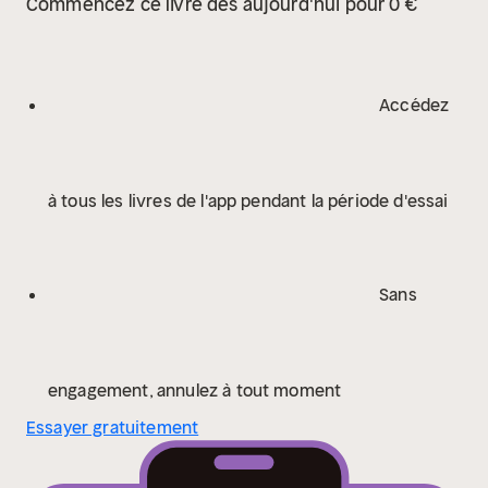
Commencez ce livre dès aujourd'hui pour 0 €
som dækker over hinanden og værner om øens
uhyggelige hemmeligheder. Og da tavsheden endelig
brydes, tvinges Rebecca til at se sin egen familie i et
nyt lys.
Resten er tavshed er første bind i Douglas
Accédez
Skeltons atmosfærefyldte bestsellerserie om den
sympatiske journalist Rebecca Connolly.
à tous les livres de l'app pendant la période d'essai
Sans
engagement, annulez à tout moment
Essayer gratuitement