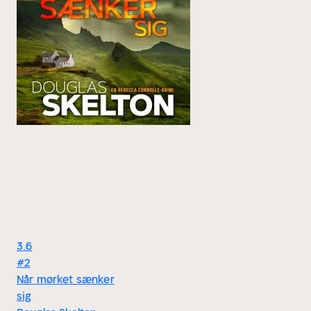
3.6
#2
Når mørket sænker
sig