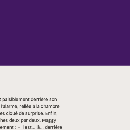
it paisiblement derrière son
l’alarme, reliée à la chambre
s cloué de surprise. Enfin,
arches deux par deux. Maggy
lement :
– Il est… là… derrière