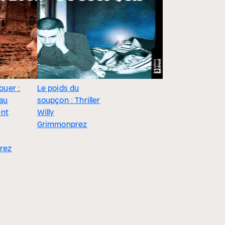
louer :
Le poids du
 au
soupçon : Thriller
nt
Willy
Grimmonprez
rez