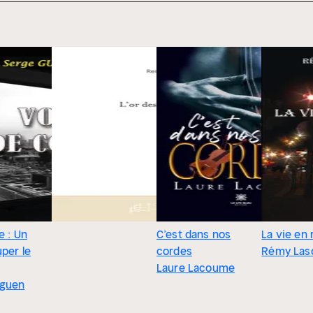
e : Un
C’est dans nos
La vie en
uper le
cordes
Rémy Las
Laure Lacoume
éguen