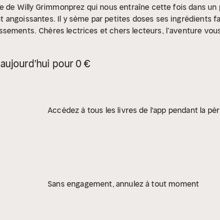
e de Willy Grimmonprez qui nous entraîne cette fois dans un 
angoissantes. Il y sème par petites doses ses ingrédients fa
issements.
Chères lectrices et chers lecteurs, l’aventure vous
icace
À PROPOS DE L'AUTEUR
Né à Haine-Saint-Pierre dans l'e
au TEC de La Louvière. Auteur du témoignage “Le Marginal” dif
aujourd'hui pour 0 €
cueil 3 “Histoire Insolite”, dans le recueil 4 “La Traque” qui 
rs 1993 de la “Nouvelle Etrange”, dans le recueil 5 “Le Soli
ouvelle policière, organisé en février 1992 par la R.T.B.F. Dans l
ience”. Une nouvelle inédite, “Fièvre au Corps”, a été publiée e
Accédez à tous les livres de l'app pendant la pér
entre.
Sans engagement, annulez à tout moment