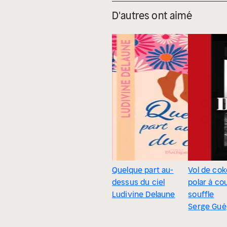
D'autres ont aimé
Quelque part au-
Vol de cok
dessus du ciel
polar à co
Ludivine Delaune
souffle
Serge Gu