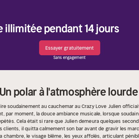
e illimitée pendant 14 jours
Essayer gratuitement
Sans engagement
 Un polar à l'atmosphère lourde
vire soudainement au cauchemar au Crazy Love
Julien officia
ient, par moment, la douce ambiance musicale, lorsque soudain 
épétés. Cela était si rare que Julien demeura quelques seconde
es clients, il quitta calmement son bar avant de gravir les m
 la chambre, le visage blême, les yeux affolés, articulant pénib