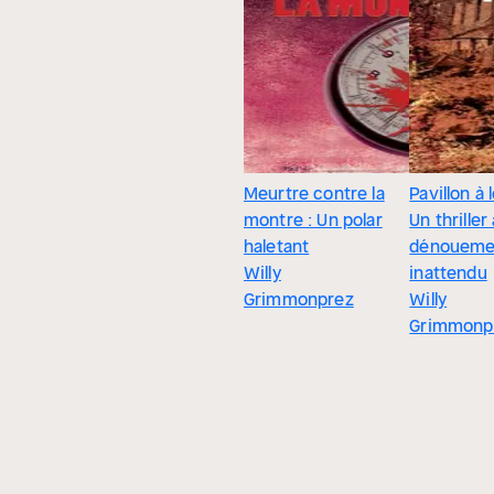
Meurtre contre la
Pavillon à 
montre : Un polar
Un thriller
haletant
dénoueme
Willy
inattendu
Grimmonprez
Willy
Grimmonp