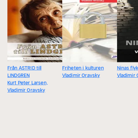
Från ASTRID till
Friheten i kulturen
Ninas fly
LINDGREN
Vladimir Oravsky
Vladimir
Kurt Peter Larsen,
Vladimir Oravsky